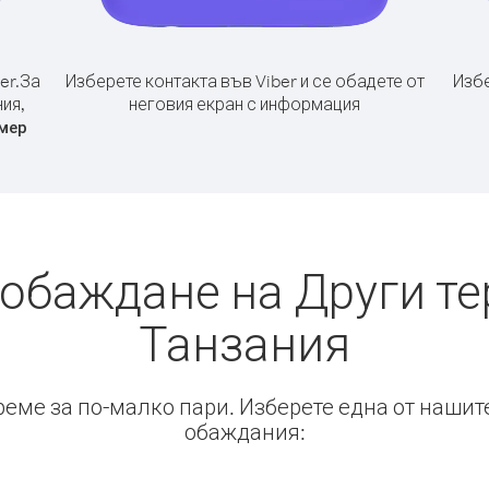
er.
За
Изберете контакта във Viber и се обадете от
Избе
ия,
неговия екран с информация
мер
 обаждане на Други те
Танзания
време за по-малко пари. Изберете една от нашит
обаждания: