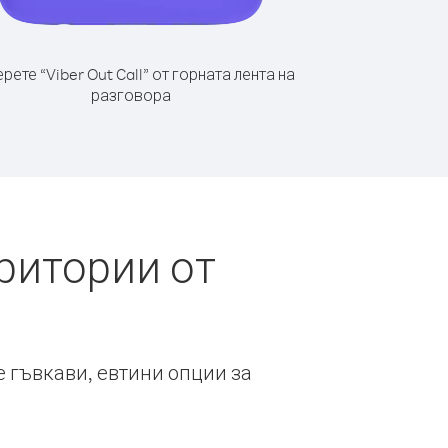
рете “Viber Out Call” от горната лента на
разговора
ритории от
е гъвкави, евтини опции за