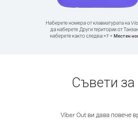
Наберете номера от клавиатурата на Vib
да наберете Други територии от Танзан
наберете както следва:
+
+
7
Местен но
Съвети за
Viber Out ви дава повече 