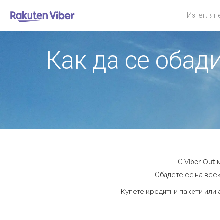
Изтеглян
Как да се обад
С Viber Out
Обадете се на всек
Купете кредитни пакети или 