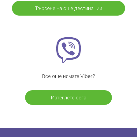
Търсене на още дестинации
Все още нямате Viber?
Изтеглете сега