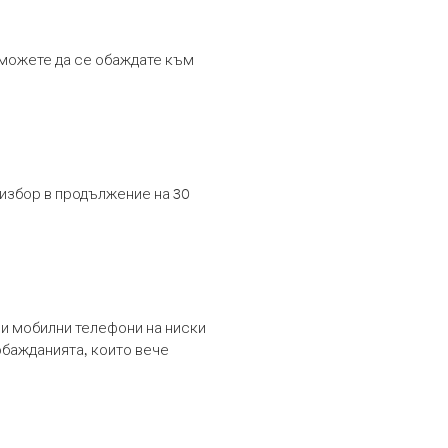
т можете да се обаждате към
 избор в продължение на 30
и мобилни телефони на ниски
обажданията, които вече