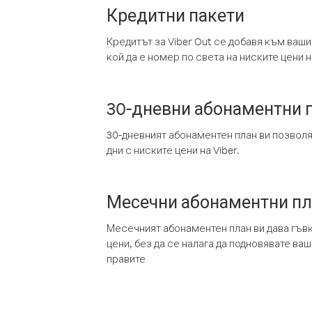
Кредитни пакети
Кредитът за Viber Out се добавя към ваши
кой да е номер по света на ниските цени на
30-дневни абонаментни 
30-дневният абонаментен план ви позвол
дни с ниските цени на Viber.
Месечни абонаментни п
Месечният абонаментен план ви дава гъв
цени, без да се налага да подновявате ва
правите