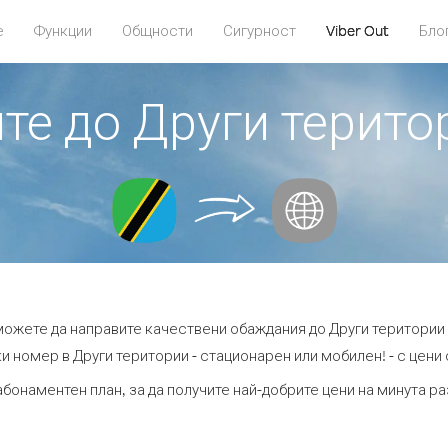
е
Функции
Общности
Сигурност
Viber Out
Бло
ите до Други терито
 можете да направите качествени обаждания до Други територии 
и номер в Други територии - стационарен или мобилен! - с цени о
абонаментен план, за да получите най-добрите цени на минута р