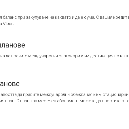
я баланс при закупуване на каквато и да е сума. С вашия креди
 Viber.
планове
ява да правите международни разговори към дестинация по ваш
ланове
кавостта да правите международни обаждания към стационарни 
шия план. С плана за месечен абонамент можете да спестите от 