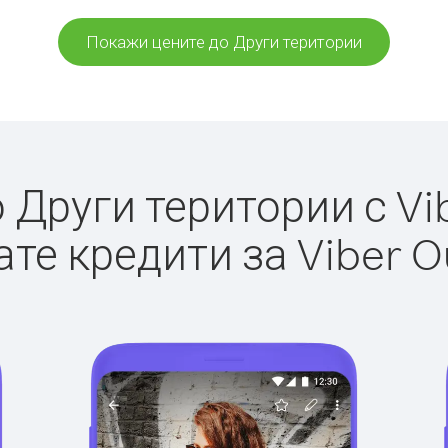
Покажи цените до Други територии
Други територии с Vib
те кредити за Viber O