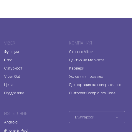
VIBER
КОМПАНИЯ
Функции
Относно Viber
Блог
Център на марката
Сигурност
Кариери
Viber Out
Условия и правила
Цени
Декларация за поверителност
Поддръжка
Customer Complaints Code
ИЗТЕГЛЯНЕ
Български
Android
iPhone & iPad