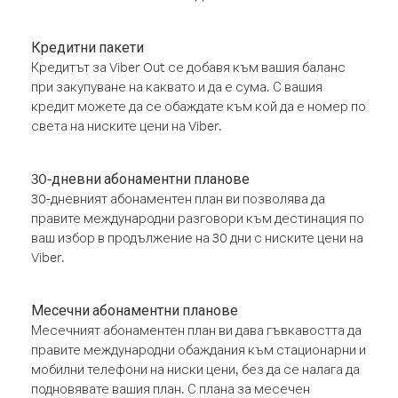
Кредитни пакети
Кредитът за Viber Out се добавя към вашия баланс
при закупуване на каквато и да е сума. С вашия
кредит можете да се обаждате към кой да е номер по
света на ниските цени на Viber.
30-дневни абонаментни планове
30-дневният абонаментен план ви позволява да
правите международни разговори към дестинация по
ваш избор в продължение на 30 дни с ниските цени на
Viber.
Месечни абонаментни планове
Месечният абонаментен план ви дава гъвкавостта да
правите международни обаждания към стационарни и
мобилни телефони на ниски цени, без да се налага да
подновявате вашия план. С плана за месечен