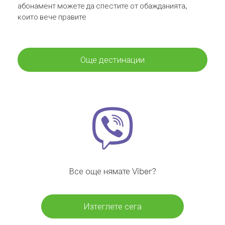
абонамент можете да спестите от обажданията,
които вече правите
Още дестинации
Все още нямате Viber?
Изтеглете сега