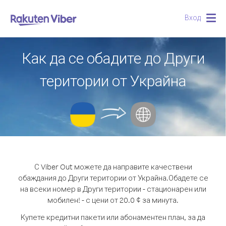
Вход
Togg
navig
Как да се обадите до Други
територии от Украйна
С Viber Out можете да направите качествени
обаждания до Други територии от Украйна.
Обадете се
на всеки номер в Други територии - стационарен или
мобилен! - с цени от 20.0 ¢ за минута.
Купете кредитни пакети или абонаментен план, за да