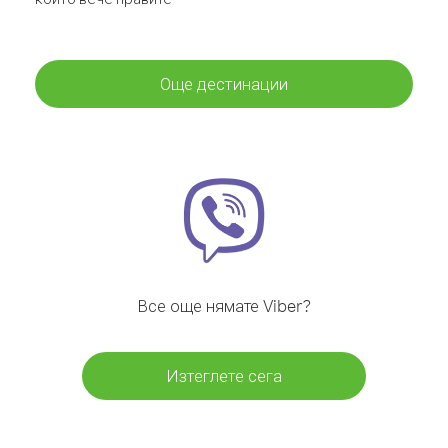
Още дестинации
Все още нямате Viber?
Изтеглете сега