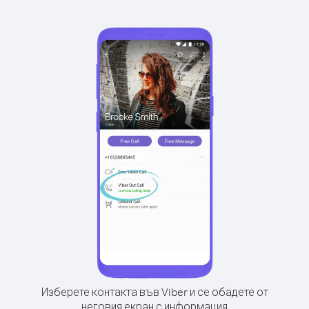
Изберете контакта във Viber и се обадете от
неговия екран с информация