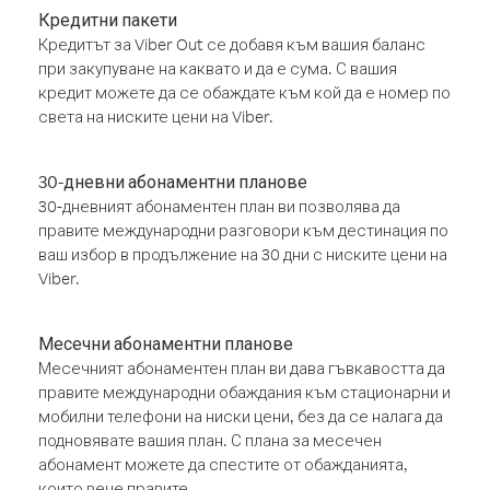
Кредитни пакети
Кредитът за Viber Out се добавя към вашия баланс
при закупуване на каквато и да е сума. С вашия
кредит можете да се обаждате към кой да е номер по
света на ниските цени на Viber.
30-дневни абонаментни планове
30-дневният абонаментен план ви позволява да
правите международни разговори към дестинация по
ваш избор в продължение на 30 дни с ниските цени на
Viber.
Месечни абонаментни планове
Месечният абонаментен план ви дава гъвкавостта да
правите международни обаждания към стационарни и
мобилни телефони на ниски цени, без да се налага да
подновявате вашия план. С плана за месечен
абонамент можете да спестите от обажданията,
които вече правите