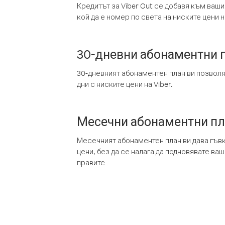
Кредитът за Viber Out се добавя към ваши
кой да е номер по света на ниските цени на
30-дневни абонаментни 
30-дневният абонаментен план ви позвол
дни с ниските цени на Viber.
Месечни абонаментни п
Месечният абонаментен план ви дава гъв
цени, без да се налага да подновявате ва
правите