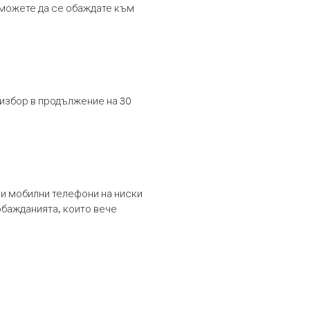
т можете да се обаждате към
 избор в продължение на 30
и мобилни телефони на ниски
обажданията, които вече