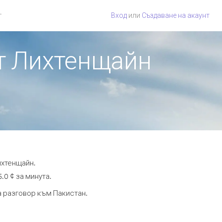
г
Вход
или
Създаване на акаунт
от Лихтенщайн
ихтенщайн.
.0 ¢ за минута.
та разговор към Пакистан.