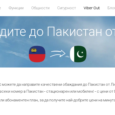
е
Функции
Общности
Сигурност
Viber Out
Бло
адите до Пакистан 
ut можете да направите качествени обаждания до Пакистан от Л
всеки номер в Пакистан - стационарен или мобилен! - с цени от 5
ли абонаментен план, за да получите най-добрите цени на мину