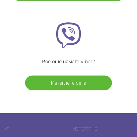
Все още нямате Viber?
Изтеглете сега
АНИЯ
ИЗТЕГЛЯНЕ