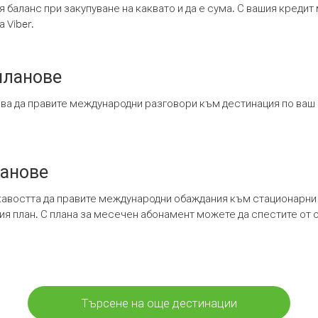
я баланс при закупуване на каквато и да е сума. С вашия креди
 Viber.
планове
ява да правите международни разговори към дестинация по ваш
ланове
кавостта да правите международни обаждания към стационарни 
шия план. С плана за месечен абонамент можете да спестите от 
Търсене на още дестинации