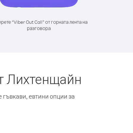
рете “Viber Out Call” от горната лента на
разговора
от Лихтенщайн
е гъвкави, евтини опции за