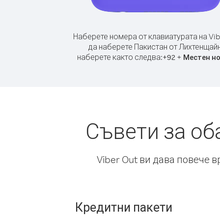
Наберете номера от клавиатурата на Vib
да наберете Пакистан от Лихтенщайн
наберете както следва:
+
+
92
Местен н
Съвети за об
Viber Out ви дава повече 
Кредитни пакети