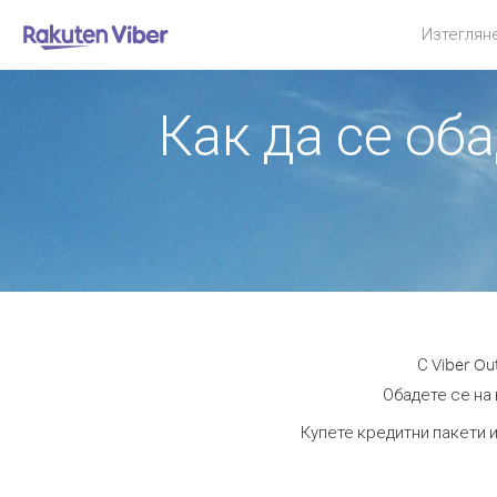
Изтеглян
Как да се об
С Viber O
Обадете се на 
Купете кредитни пакети и