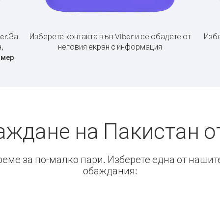
er.
За
Изберете контакта във Viber и се обадете от
Избе
,
неговия екран с информация
омер
аждане на Пакистан 
време за по-малко пари. Изберете една от нашит
обаждания: