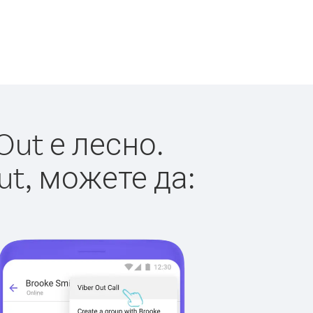
ut е лесно.
ut, можете да: