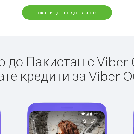
Покажи цените до Пакистан
 до Пакистан с Viber O
те кредити за Viber O