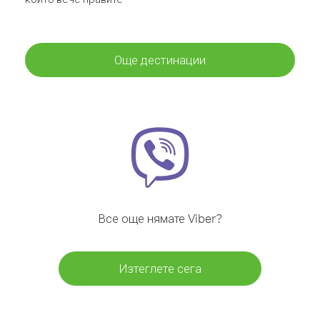
Още дестинации
Все още нямате Viber?
Изтеглете сега