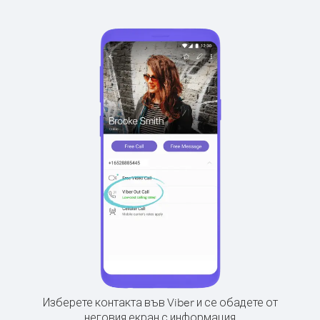
Изберете контакта във Viber и се обадете от
неговия екран с информация