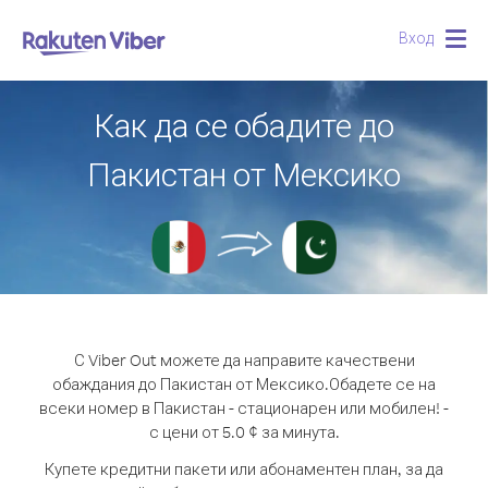
Вход
Togg
navig
Как да се обадите до
Пакистан от Мексико
С Viber Out можете да направите качествени
обаждания до Пакистан от Мексико.
Обадете се на
всеки номер в Пакистан - стационарен или мобилен! -
с цени от 5.0 ¢ за минута.
Купете кредитни пакети или абонаментен план, за да