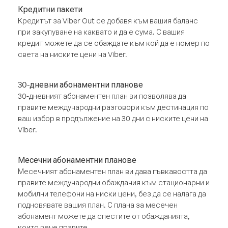
Кредитни пакети
Кредитът за Viber Out се добавя към вашия баланс
при закупуване на каквато и да е сума. С вашия
кредит можете да се обаждате към кой да е номер по
света на ниските цени на Viber.
30-дневни абонаментни планове
30-дневният абонаментен план ви позволява да
правите международни разговори към дестинация по
ваш избор в продължение на 30 дни с ниските цени на
Viber.
Месечни абонаментни планове
Месечният абонаментен план ви дава гъвкавостта да
правите международни обаждания към стационарни и
мобилни телефони на ниски цени, без да се налага да
подновявате вашия план. С плана за месечен
абонамент можете да спестите от обажданията,
които вече правите