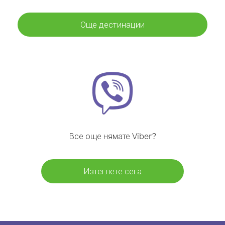
Още дестинации
Все още нямате Viber?
Изтеглете сега