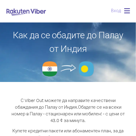
Вход
Togg
navig
Как да се обадите до Палау
от Индия
С Viber Out можете да направите качествени
обаждания до Палау от Индия.
Обадете се на всеки
номер в Палау - стационарен или мобилен! - с цени от
43.0 ¢ за минута.
Купете кредитни пакети или абонаментен план, за да