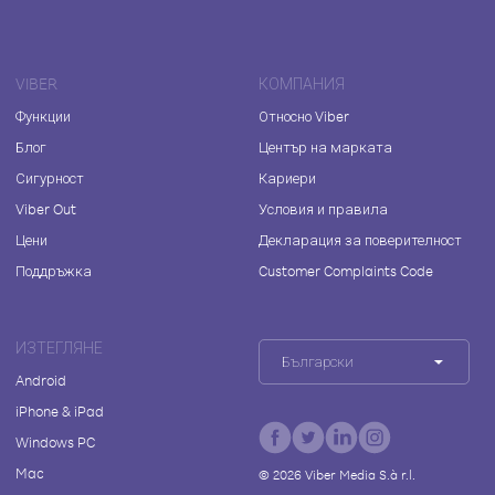
VIBER
КОМПАНИЯ
Функции
Относно Viber
Блог
Център на марката
Сигурност
Кариери
Viber Out
Условия и правила
Цени
Декларация за поверителност
Поддръжка
Customer Complaints Code
ИЗТЕГЛЯНЕ
Български
Android
iPhone & iPad
Windows PC
Mac
©
2026
Viber Media S.à r.l.