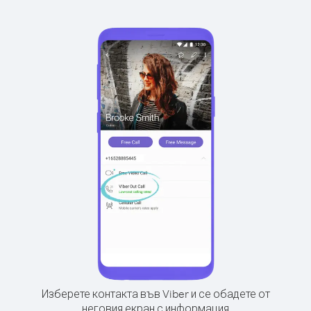
Изберете контакта във Viber и се обадете от
неговия екран с информация