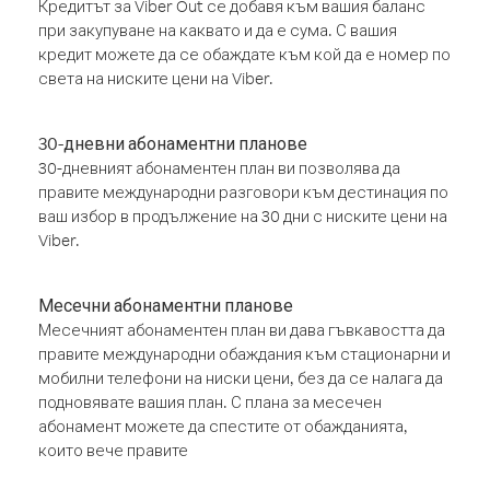
Кредитът за Viber Out се добавя към вашия баланс
при закупуване на каквато и да е сума. С вашия
кредит можете да се обаждате към кой да е номер по
света на ниските цени на Viber.
30-дневни абонаментни планове
30-дневният абонаментен план ви позволява да
правите международни разговори към дестинация по
ваш избор в продължение на 30 дни с ниските цени на
Viber.
Месечни абонаментни планове
Месечният абонаментен план ви дава гъвкавостта да
правите международни обаждания към стационарни и
мобилни телефони на ниски цени, без да се налага да
подновявате вашия план. С плана за месечен
абонамент можете да спестите от обажданията,
които вече правите