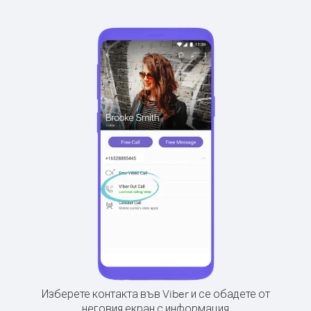
Изберете контакта във Viber и се обадете от
неговия екран с информация