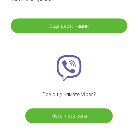
Още дестинации
Все още нямате Viber?
Изтеглете сега