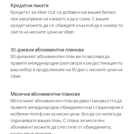
Кредитни пакети
Кредитът за Viber Out се добавя към вашия баланс
при закупуване на каквато и да е сума. С вашия
кредит можете да се обаждате към кой да е номер по
света на ниските цени на Viber.
30-дневни абонаментни планове
30-дневният абонаментен план ви позволява да
правите международни разговори към дестинация по
ваш избор в продължение на 30 дни с ниските цени на
Viber.
Месечни абонаментни планове
Месечният абонаментен план ви дава гъвкавостта да
правите международни обаждания към стационарни и
мобилни телефони на ниски цени, без да се налага да
подновявате вашия план. С плана за месечен
абонамент можете да спестите от обажданията,
които вече правите