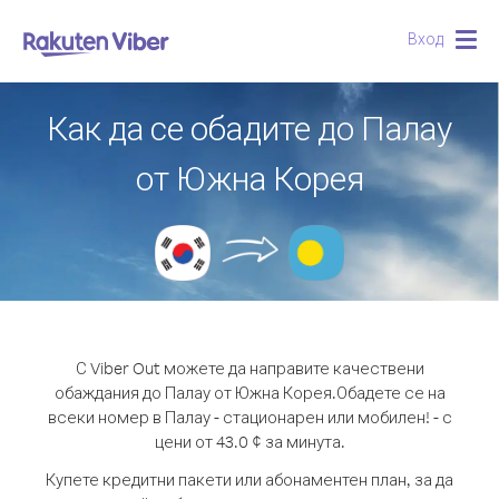
Вход
Togg
navig
Как да се обадите до Палау
от Южна Корея
С Viber Out можете да направите качествени
обаждания до Палау от Южна Корея.
Обадете се на
всеки номер в Палау - стационарен или мобилен! - с
цени от 43.0 ¢ за минута.
Купете кредитни пакети или абонаментен план, за да