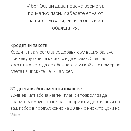
Viber Out ви дава повече време за
по-малко пари. Изберете една от
нашите гъвкави, евтини опции за
обаждания:
Кредитни пакети
Кредитът за Viber Out се добавя към вашия баланс
при закупуване на каквато и да е сума. С вашия
кредит можете да се обаждате към кой да е номер по
света на ниските цени на Viber.
30-дневни абонаментни планове
30-дневният абонаментен план ви позволява да
правите международни разговори към дестинация по
ваш избор в продължение на 30 дни с ниските цени на
Viber.