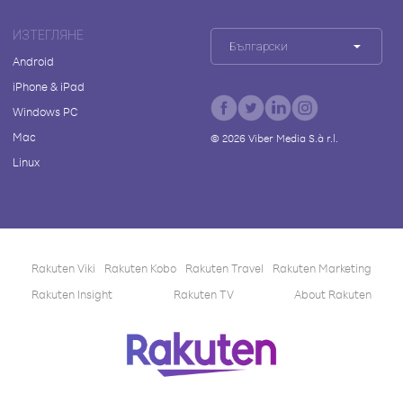
ИЗТЕГЛЯНЕ
Български
Android
iPhone & iPad
Windows PC
Mac
©
2026
Viber Media S.à r.l.
Linux
Rakuten Viki
Rakuten Kobo
Rakuten Travel
Rakuten Marketing
Rakuten Insight
Rakuten TV
About Rakuten