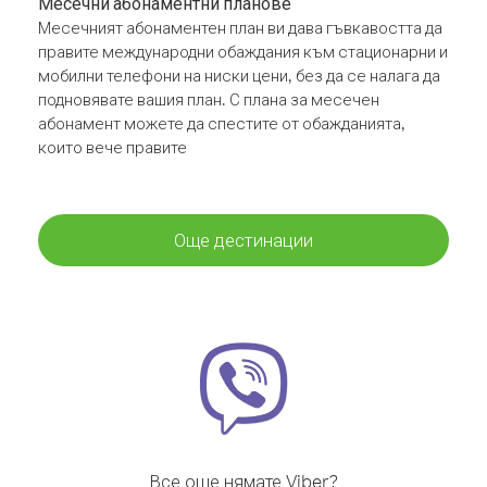
Месечни абонаментни планове
Месечният абонаментен план ви дава гъвкавостта да
правите международни обаждания към стационарни и
мобилни телефони на ниски цени, без да се налага да
подновявате вашия план. С плана за месечен
абонамент можете да спестите от обажданията,
които вече правите
Още дестинации
Все още нямате Viber?