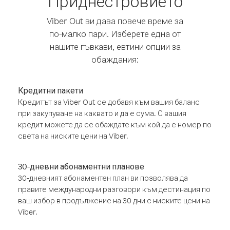
Приднестровието
Viber Out ви дава повече време за
по-малко пари. Изберете една от
нашите гъвкави, евтини опции за
обаждания:
Кредитни пакети
Кредитът за Viber Out се добавя към вашия баланс
при закупуване на каквато и да е сума. С вашия
кредит можете да се обаждате към кой да е номер по
света на ниските цени на Viber.
30-дневни абонаментни планове
30-дневният абонаментен план ви позволява да
правите международни разговори към дестинация по
ваш избор в продължение на 30 дни с ниските цени на
Viber.