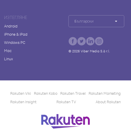
ИЗТЕГЛЯНЕ
Български
Android
iPhone & iPad
Windows PC
Mac
©
2026
Viber Media S.à r.l.
Linux
Rakuten Viki
Rakuten Kobo
Rakuten Travel
Rakuten Marketing
Rakuten Insight
Rakuten TV
About Rakuten