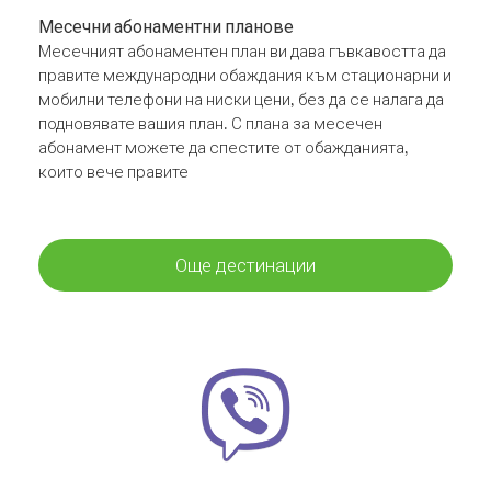
Месечни абонаментни планове
Месечният абонаментен план ви дава гъвкавостта да
правите международни обаждания към стационарни и
мобилни телефони на ниски цени, без да се налага да
подновявате вашия план. С плана за месечен
абонамент можете да спестите от обажданията,
които вече правите
Още дестинации