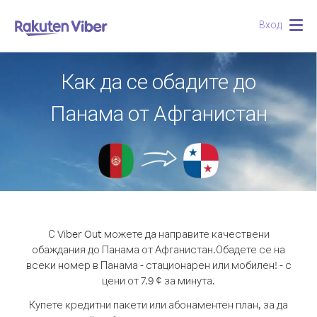
Вход
Togg
navig
Как да се обадите до
Панама от Афганистан
С Viber Out можете да направите качествени
обаждания до Панама от Афганистан.
Обадете се на
всеки номер в Панама - стационарен или мобилен! - с
цени от 7.9 ¢ за минута.
Купете кредитни пакети или абонаментен план, за да