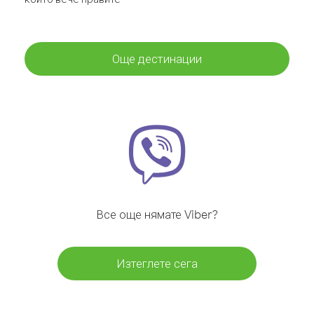
Още дестинации
Все още нямате Viber?
Изтеглете сега