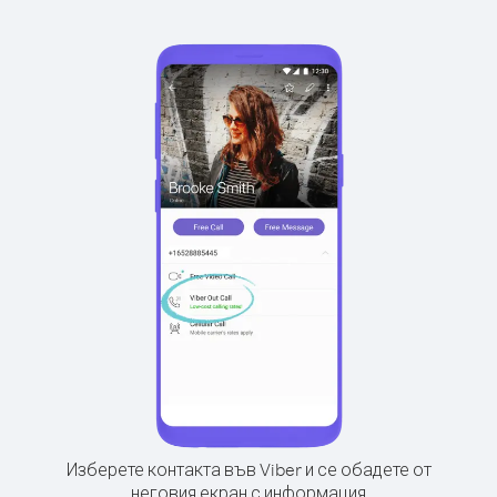
Изберете контакта във Viber и се обадете от
неговия екран с информация