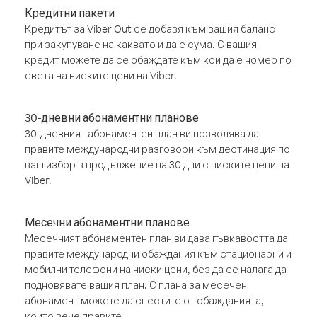
Кредитни пакети
Кредитът за Viber Out се добавя към вашия баланс
при закупуване на каквато и да е сума. С вашия
кредит можете да се обаждате към кой да е номер по
света на ниските цени на Viber.
30-дневни абонаментни планове
30-дневният абонаментен план ви позволява да
правите международни разговори към дестинация по
ваш избор в продължение на 30 дни с ниските цени на
Viber.
Месечни абонаментни планове
Месечният абонаментен план ви дава гъвкавостта да
правите международни обаждания към стационарни и
мобилни телефони на ниски цени, без да се налага да
подновявате вашия план. С плана за месечен
абонамент можете да спестите от обажданията,
които вече правите