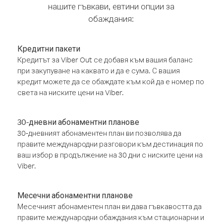
нашите гъвкави, евтини опции за
обаждания:
Кредитни пакети
Кредитът за Viber Out се добавя към вашия баланс
при закупуване на каквато и да е сума. С вашия
кредит можете да се обаждате към кой да е номер по
света на ниските цени на Viber.
30-дневни абонаментни планове
30-дневният абонаментен план ви позволява да
правите международни разговори към дестинация по
ваш избор в продължение на 30 дни с ниските цени на
Viber.
Месечни абонаментни планове
Месечният абонаментен план ви дава гъвкавостта да
правите международни обаждания към стационарни и