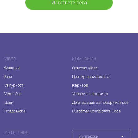
Изтеглете сега
VIBER
КОМПАНИЯ
Функции
Относно Viber
Блог
Център на марката
Сигурност
Кариери
Viber Out
Условия и правила
Цени
Декларация за поверителност
Поддръжка
Customer Complaints Code
ИЗТЕГЛЯНЕ
Български