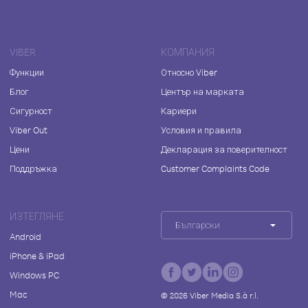
VIBER
КОМПАНИЯ
Функции
Относно Viber
Блог
Център на марката
Сигурност
Кариери
Viber Out
Условия и правила
Цени
Декларация за поверителност
Поддръжка
Customer Complaints Code
ИЗТЕГЛЯНЕ
Български
Android
iPhone & iPad
Windows PC
Mac
©
2026
Viber Media S.à r.l.