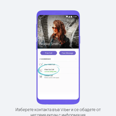
Изберете контакта във Viber и се обадете от
неговия екран с информация