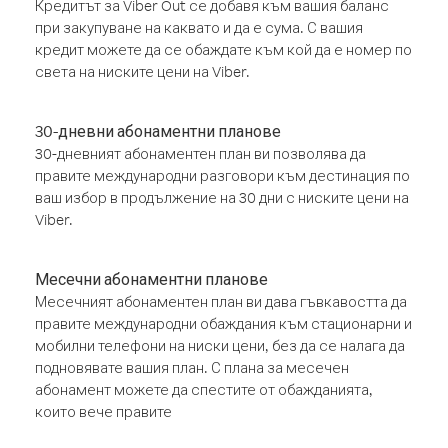
Кредитът за Viber Out се добавя към вашия баланс
при закупуване на каквато и да е сума. С вашия
кредит можете да се обаждате към кой да е номер по
света на ниските цени на Viber.
30-дневни абонаментни планове
30-дневният абонаментен план ви позволява да
правите международни разговори към дестинация по
ваш избор в продължение на 30 дни с ниските цени на
Viber.
Месечни абонаментни планове
Месечният абонаментен план ви дава гъвкавостта да
правите международни обаждания към стационарни и
мобилни телефони на ниски цени, без да се налага да
подновявате вашия план. С плана за месечен
абонамент можете да спестите от обажданията,
които вече правите