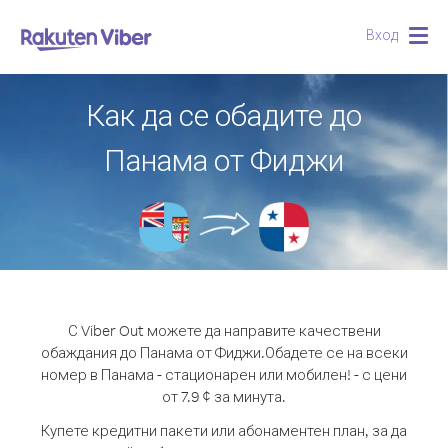
Вход
Togg
navig
Как да се обадите до
Панама от Фиджи
С Viber Out можете да направите качествени
обаждания до Панама от Фиджи.
Обадете се на всеки
номер в Панама - стационарен или мобилен! - с цени
от 7.9 ¢ за минута.
Купете кредитни пакети или абонаментен план, за да