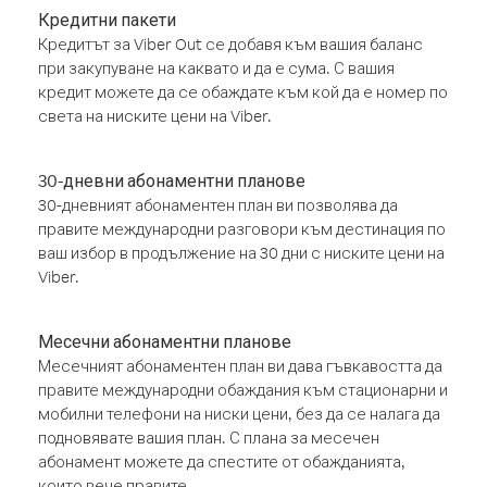
Кредитни пакети
Кредитът за Viber Out се добавя към вашия баланс
при закупуване на каквато и да е сума. С вашия
кредит можете да се обаждате към кой да е номер по
света на ниските цени на Viber.
30-дневни абонаментни планове
30-дневният абонаментен план ви позволява да
правите международни разговори към дестинация по
ваш избор в продължение на 30 дни с ниските цени на
Viber.
Месечни абонаментни планове
Месечният абонаментен план ви дава гъвкавостта да
правите международни обаждания към стационарни и
мобилни телефони на ниски цени, без да се налага да
подновявате вашия план. С плана за месечен
абонамент можете да спестите от обажданията,
които вече правите