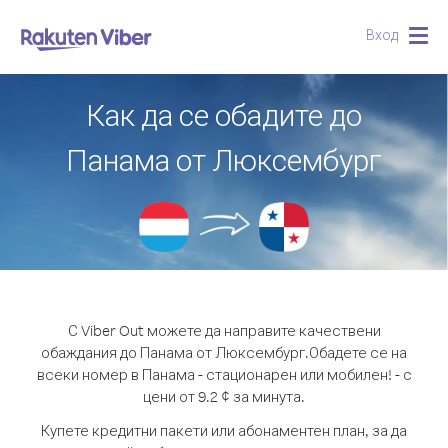
Вход
Togg
navig
Как да се обадите до
Панама от Люксембург
С Viber Out можете да направите качествени
обаждания до Панама от Люксембург.
Обадете се на
всеки номер в Панама - стационарен или мобилен! - с
цени от 9.2 ¢ за минута.
Купете кредитни пакети или абонаментен план, за да