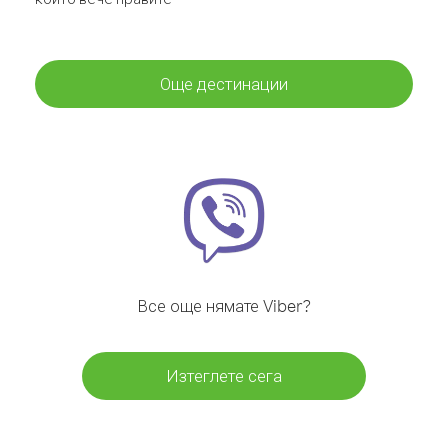
Още дестинации
Все още нямате Viber?
Изтеглете сега