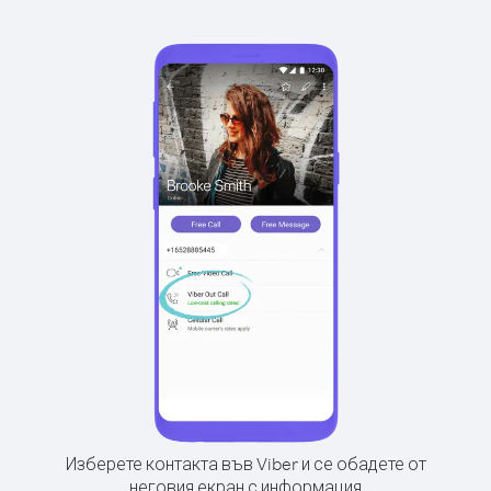
Изберете контакта във Viber и се обадете от
неговия екран с информация