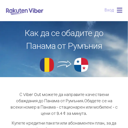
Вход
Togg
navig
Как да се обадите до
Панама от Румъния
С Viber Out можете да направите качествени
обаждания до Панама от Румъния.
Обадете се на
всеки номер в Панама - стационарен или мобилен! - с
цени от 9.4 ¢ за минута.
Купете кредитни пакети или абонаментен план, за да