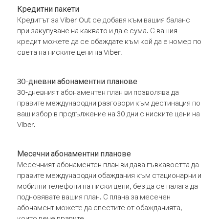
Кредитни пакети
Кредитът за Viber Out се добавя към вашия баланс
при закупуване на каквато и да е сума. С вашия
кредит можете да се обаждате към кой да е номер по
света на ниските цени на Viber.
30-дневни абонаментни планове
30-дневният абонаментен план ви позволява да
правите международни разговори към дестинация по
ваш избор в продължение на 30 дни с ниските цени на
Viber.
Месечни абонаментни планове
Месечният абонаментен план ви дава гъвкавостта да
правите международни обаждания към стационарни и
мобилни телефони на ниски цени, без да се налага да
подновявате вашия план. С плана за месечен
абонамент можете да спестите от обажданията,
които вече правите