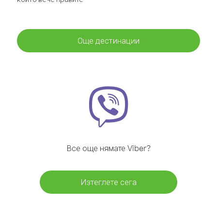
Още дестинации
Все още нямате Viber?
Изтеглете сега