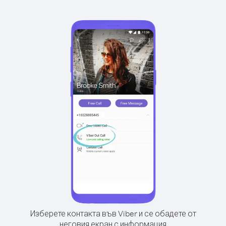
Изберете контакта във Viber и се обадете от
неговия екран с информация