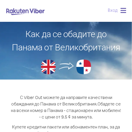
Вход
Togg
navig
Как да се обадите до
Панама от Великобритания
С Viber Out можете да направите качествени
обаждания до Панама от Великобритания.
Обадете се
на всеки номер в Панама - стационарен или мобилен!
- с цени от 9.5 ¢ за минута.
Купете кредитни пакети или абонаментен план, за да