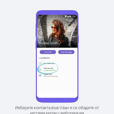
Изберете контакта във Viber и се обадете от
неговия екран с информация