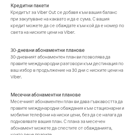
Кредитни пакети
Кредитът за Viber Out се добавя към вашия баланс
при закупуване на каквато и да е сума. С вашия
кредит можете да се обаждате към кой да е номер по
света на ниските цени на Viber.
30-дневни абонаментни планове
30-дневният абонаментен план ви позволява да
правите международни разговори към дестинация по
ваш избор в продължение на 30 дни с ниските цени на
Viber.
Месечни абонаментни планове
Месечният абонаментен план ви дава гъвкавостта да
правите международни обаждания към стационарни и
мобилни телефони на ниски цени, без да се налага да
подновявате вашия план. С плана за месечен
абонамент можете да спестите от обажданията,
които вече правите