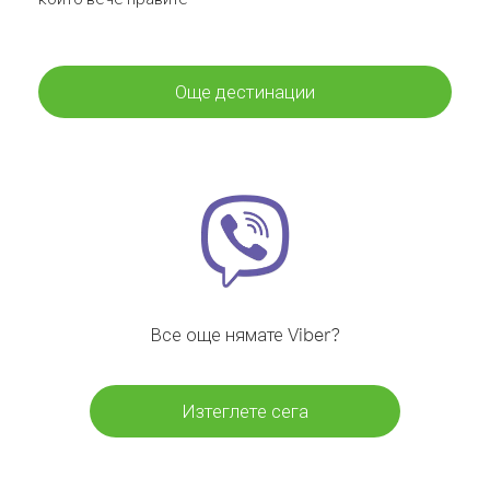
Още дестинации
Все още нямате Viber?
Изтеглете сега