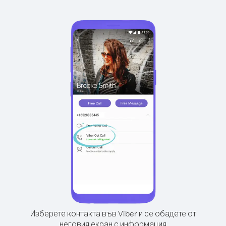
Изберете контакта във Viber и се обадете от
неговия екран с информация