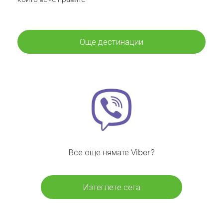
Още дестинации
Все още нямате Viber?
Изтеглете сега