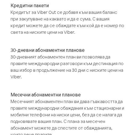
Кредитни пакети
Кредитът за Viber Out се добавя към вашия баланс
при закупуване на каквато и да е сума. С вашия
кредит можете да се обаждате към кой да е номер по
света на ниските цени на Viber.
30-дневни абонаментни планове
30-дневният абонаментен план ви позволява да
правите международни разговори към дестинация по
ваш избор в продължение на 30 дни с ниските цени на
Viber.
Месечни абонаментни планове
Месечният абонаментен план ви дава гъвкавостта да
правите международни обаждания към стационарни и
мобилни телефони на ниски цени, без да се налага да
подновявате вашия план. С плана за месечен
абонамент можете да спестите от обажданията,
които вече правите