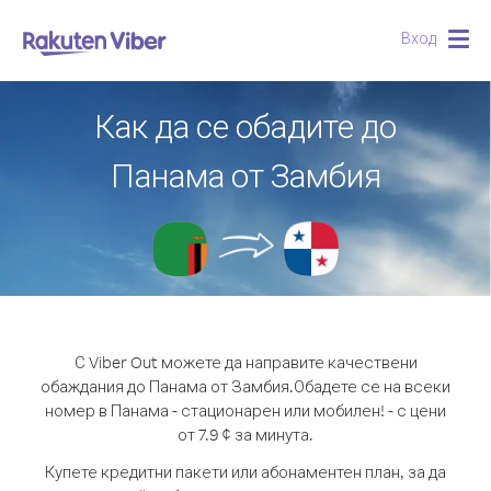
Вход
Togg
navig
Как да се обадите до
Панама от Замбия
С Viber Out можете да направите качествени
обаждания до Панама от Замбия.
Обадете се на всеки
номер в Панама - стационарен или мобилен! - с цени
от 7.9 ¢ за минута.
Купете кредитни пакети или абонаментен план, за да