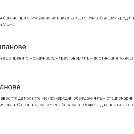
я баланс при закупуване на каквато и да е сума. С вашия креди
 Viber.
планове
ява да правите международни разговори към дестинация по ваш
ланове
кавостта да правите международни обаждания към стационарни 
шия план. С плана за месечен абонамент можете да спестите от 