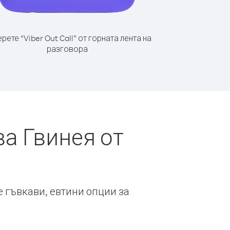
рете “Viber Out Call” от горната лента на
разговора
а Гвинея от
е гъвкави, евтини опции за