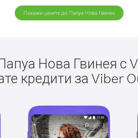
Покажи цените до Папуа Нова Гвинея
апуа Нова Гвинея с Vi
те кредити за Viber O