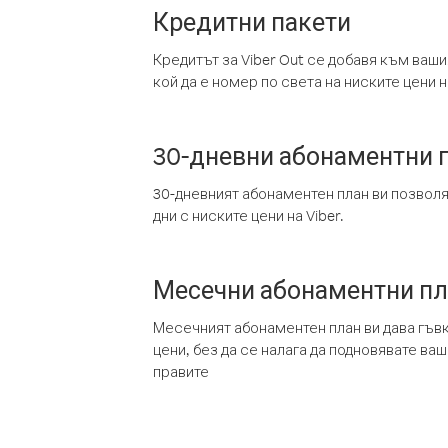
Кредитни пакети
Кредитът за Viber Out се добавя към ваши
кой да е номер по света на ниските цени на
30-дневни абонаментни 
30-дневният абонаментен план ви позвол
дни с ниските цени на Viber.
Месечни абонаментни п
Месечният абонаментен план ви дава гъв
цени, без да се налага да подновявате ва
правите