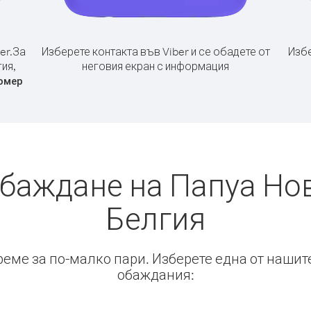
er.
За
Изберете контакта във Viber и се обадете от
Избе
ия,
неговия екран с информация
омер
обаждане на Папуа Нов
Белгия
време за по-малко пари. Изберете една от нашит
обаждания: