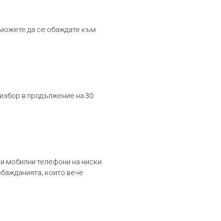
т можете да се обаждате към
 избор в продължение на 30
и мобилни телефони на ниски
обажданията, които вече