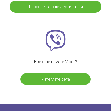
Търсене на още дестинации
Все още нямате Viber?
Изтеглете сега