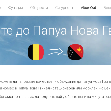
е
Функции
Общности
Сигурност
Viber Out
Бло
ите до Папуа Нова Г
 можете да направите качествени обаждания до Папуа Нова Гвине
 номер в Папуа Нова Гвинея - стационарен или мобилен! - с цени
бонаментен план, за да получите най-добрите цени на минута ра