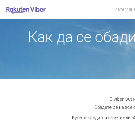
Изтеглян
Как да се обад
С Viber Out
Обадете се на всеки
Купете кредитни пакети или а