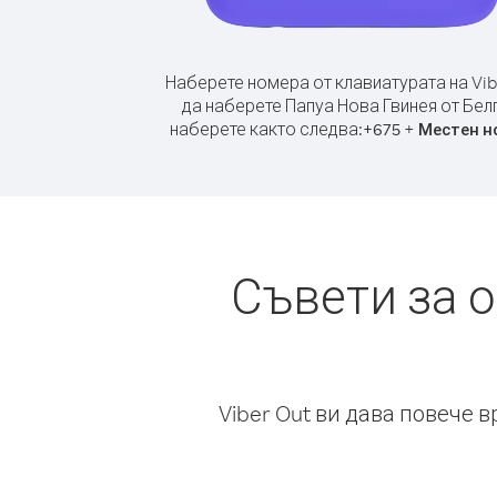
Наберете номера от клавиатурата на Vib
да наберете Папуа Нова Гвинея от Белг
наберете както следва:
+
+
675
Местен н
Съвети за 
Viber Out ви дава повече 