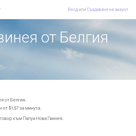
г
Вход
или
Създаване на акаунт
винея от Белгия
я от Белгия.
 от $1.57 за минута.
зговор към Папуа Нова Гвинея.