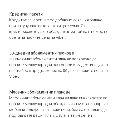
Кредитни пакети
Кредитът за Viber Out се добавя към вашия баланс
при закупуване на каквато и да е сума. С вашия
кредит можете да се обаждате към кой да е номер по
света на ниските цени на Viber.
30-дневни абонаментни планове
30-дневният абонаментен план ви позволява да
правите международни разговори към дестинация по
ваш избор в продължение на 30 дни с ниските цени на
Viber.
Месечни абонаментни планове
Месечният абонаментен план ви дава гъвкавостта да
правите международни обаждания към стационарни и
мобилни телефони на ниски цени, без да се налага да
подновявате вашия план. С плана за месечен