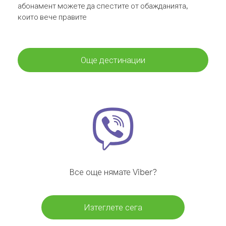
абонамент можете да спестите от обажданията,
които вече правите
Още дестинации
Все още нямате Viber?
Изтеглете сега