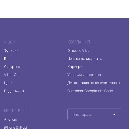
VIBER
КОМПАНИЯ
Функции
Относно Viber
Блог
Център на марката
Сигурност
Кариери
Viber Out
Условия и правила
Цени
Декларация за поверителност
Поддръжка
Customer Complaints Code
ИЗТЕГЛЯНЕ
Български
Android
iPhone & iPad