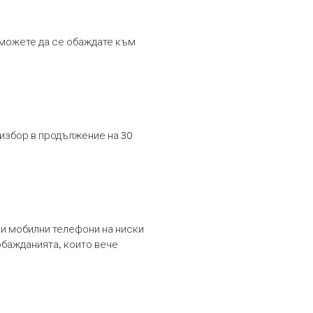
т можете да се обаждате към
 избор в продължение на 30
и мобилни телефони на ниски
обажданията, които вече