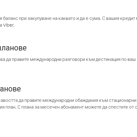
я баланс при закупуване на каквато и да е сума. С вашия креди
 Viber.
планове
ява да правите международни разговори към дестинация по ваш
ланове
кавостта да правите международни обаждания към стационарни 
шия план. С плана за месечен абонамент можете да спестите от 