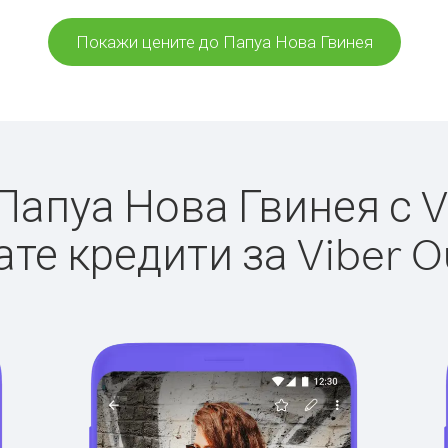
Покажи цените до Папуа Нова Гвинея
апуа Нова Гвинея с Vi
те кредити за Viber O