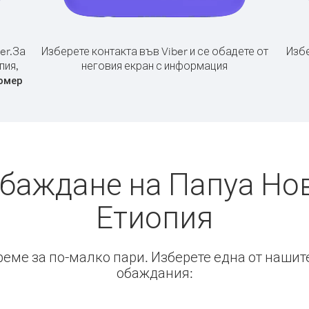
er.
За
Изберете контакта във Viber и се обадете от
Избе
пия,
неговия екран с информация
омер
обаждане на Папуа Нов
Етиопия
време за по-малко пари. Изберете една от нашит
обаждания: