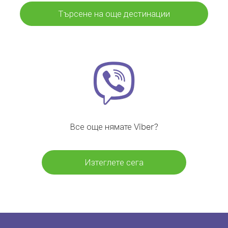
Търсене на още дестинации
Все още нямате Viber?
Изтеглете сега