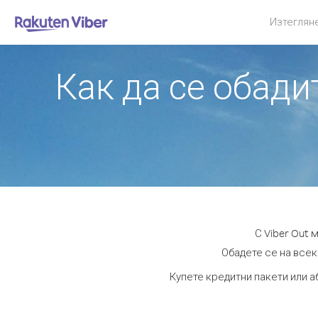
Изтеглян
Как да се обади
С Viber Out 
Обадете се на всеки
Купете кредитни пакети или а