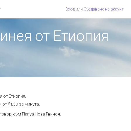
г
Вход
или
Създаване на акаунт
винея от Етиопия
я от Етиопия.
 от $1.30 за минута.
зговор към Папуа Нова Гвинея.