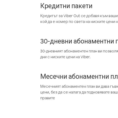
Кредитни пакети
Кредитът за Viber Out се добавя към ваши
кой да е номер по света на ниските цени на
30-дневни абонаментни 
30-дневният абонаментен план ви позвол
дни с ниските цени на Viber.
Месечни абонаментни п
Месечният абонаментен план ви дава гъв
цени, без да се налага да подновявате ва
правите