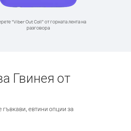
рете “Viber Out Call” от горната лента на
разговора
а Гвинея от
е гъвкави, евтини опции за