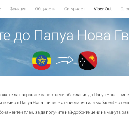
е
Функции
Общности
Сигурност
Viber Out
Бло
те до Папуа Нова Г
можете да направите качествени обаждания до Папуа Нова Гвине
 номер в Папуа Нова Гвинея - стационарен или мобилен! - с цени
бонаментен план, за да получите най-добрите цени на минута ра