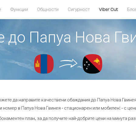
е
Функции
Общности
Сигурност
Viber Out
Бло
те до Папуа Нова Гв
можете да направите качествени обаждания до Папуа Нова Гвинея
 номер в Папуа Нова Гвинея - стационарен или мобилен! - с цени
бонаментен план, за да получите най-добрите цени на минута ра