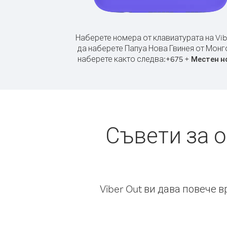
Наберете номера от клавиатурата на Vib
да наберете Папуа Нова Гвинея от Монг
наберете както следва:
+
+
675
Местен н
Съвети за 
Viber Out ви дава повече 