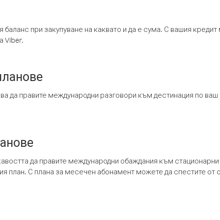
я баланс при закупуване на каквато и да е сума. С вашия креди
 Viber.
планове
ява да правите международни разговори към дестинация по ваш
ланове
кавостта да правите международни обаждания към стационарни 
шия план. С плана за месечен абонамент можете да спестите от 