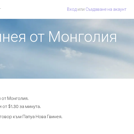
г
Вход
или
Създаване на акаунт
инея от Монголия
 от Монголия.
 от $1.30 за минута.
зговор към Папуа Нова Гвинея.