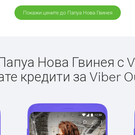
Покажи цените до Папуа Нова Гвинея
апуа Нова Гвинея с Vi
те кредити за Viber O