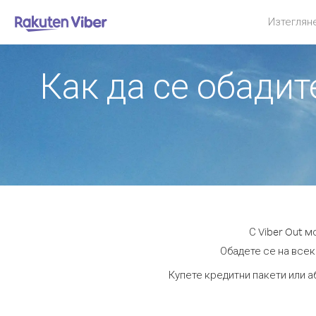
Изтеглян
Как да се обади
С Viber Out 
Обадете се на всеки
Купете кредитни пакети или а