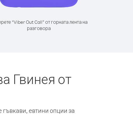
рете “Viber Out Call” от горната лента на
разговора
а Гвинея от
е гъвкави, евтини опции за