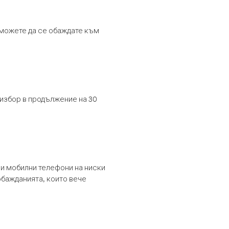
т можете да се обаждате към
 избор в продължение на 30
и мобилни телефони на ниски
обажданията, които вече