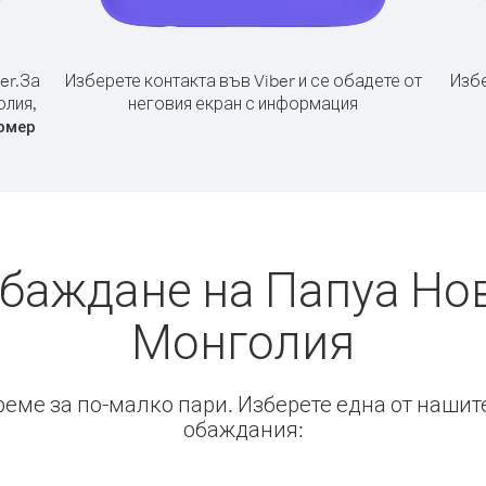
er.
За
Изберете контакта във Viber и се обадете от
Избе
олия,
неговия екран с информация
омер
обаждане на Папуа Нов
Монголия
време за по-малко пари. Изберете една от нашит
обаждания: