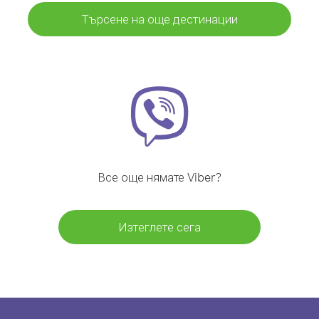
Търсене на още дестинации
Все още нямате Viber?
Изтеглете сега