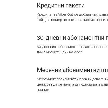
Кредитни пакети
Кредитът за Viber Out се добавя към ваши
кой да е номер по света на ниските цени на
30-дневни абонаментни 
30-дневният абонаментен план ви позвол
дни с ниските цени на Viber.
Месечни абонаментни п
Месечният абонаментен план ви дава гъв
цени, без да се налага да подновявате ва
правите