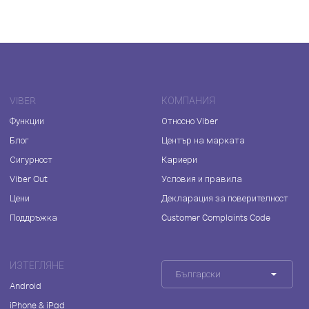
VIBER
КОМПАНИЯ
Функции
Относно Viber
Блог
Център на марката
Сигурност
Кариери
Viber Out
Условия и правила
Цени
Декларация за поверителност
Поддръжка
Customer Complaints Code
ИЗТЕГЛЯНЕ
Български
Android
iPhone & iPad