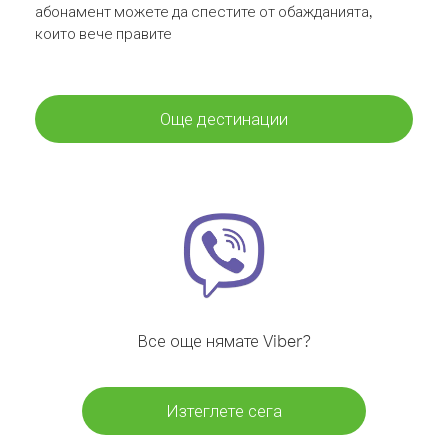
абонамент можете да спестите от обажданията,
които вече правите
Още дестинации
Все още нямате Viber?
Изтеглете сега