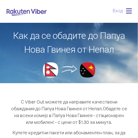
Вход
Togg
navig
Как да се обадите до Папуа
Нова Гвинея от Непал
С Viber Out можете да направите качествени
обаждания до Папуа Нова Гвинея от Непал.
Обадете се
на всеки номер в Папуа Нова Гвинея - стационарен
или мобилен! - с цени от $1.30 за минута.
Купете кредитни пакети или абонаментен план, за да