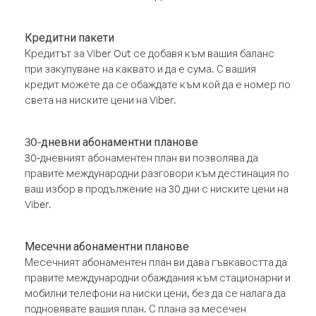
Кредитни пакети
Кредитът за Viber Out се добавя към вашия баланс
при закупуване на каквато и да е сума. С вашия
кредит можете да се обаждате към кой да е номер по
света на ниските цени на Viber.
30-дневни абонаментни планове
30-дневният абонаментен план ви позволява да
правите международни разговори към дестинация по
ваш избор в продължение на 30 дни с ниските цени на
Viber.
Месечни абонаментни планове
Месечният абонаментен план ви дава гъвкавостта да
правите международни обаждания към стационарни и
мобилни телефони на ниски цени, без да се налага да
подновявате вашия план. С плана за месечен