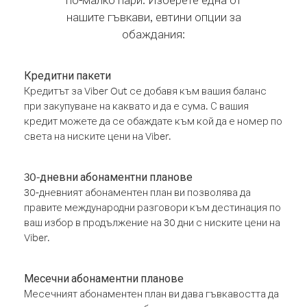
нашите гъвкави, евтини опции за
обаждания:
Кредитни пакети
Кредитът за Viber Out се добавя към вашия баланс
при закупуване на каквато и да е сума. С вашия
кредит можете да се обаждате към кой да е номер по
света на ниските цени на Viber.
30-дневни абонаментни планове
30-дневният абонаментен план ви позволява да
правите международни разговори към дестинация по
ваш избор в продължение на 30 дни с ниските цени на
Viber.
Месечни абонаментни планове
Месечният абонаментен план ви дава гъвкавостта да