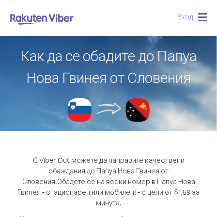
Вход
Togg
navig
Как да се обадите до Папуа
Нова Гвинея от Словения
С Viber Out можете да направите качествени
обаждания до Папуа Нова Гвинея от
Словения.
Обадете се на всеки номер в Папуа Нова
Гвинея - стационарен или мобилен! - с цени от $1.59 за
минута.