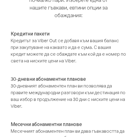
нашите гъвкави, евтини опции за
обаждания:
Кредитни пакети
Кредитът за Viber Out се добавя към вашия баланс
при закупуване на каквато и да е сума. С вашия
кредит можете да се обаждате към кой да е номер по
света на ниските цени на Viber.
30-дневни абонаментни планове
30-дневният абонаментен план ви позволява да
правите международни разговори към дестинация по
ваш избор в продължение на 30 дни с ниските цени на
Viber.
Месечни абонаментни планове
Месечният абонаментен план ви дава гъвкавостта да