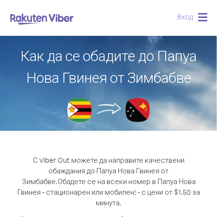
Вход
Togg
navig
Как да се обадите до Папуа
Нова Гвинея от Зимбабве
С Viber Out можете да направите качествени
обаждания до Папуа Нова Гвинея от
Зимбабве.
Обадете се на всеки номер в Папуа Нова
Гвинея - стационарен или мобилен! - с цени от $1.50 за
минута.