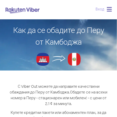
Вход
Togg
navig
Как да се обадите до Перу
от Камбоджа
С Viber Out можете да направите качествени
обаждания до Перу от Камбоджа.
Обадете се на всеки
номер в Перу - стационарен или мобилен! - с цени от
2.1 ¢ за минута.
Купете кредитни пакети или абонаментен план, за да