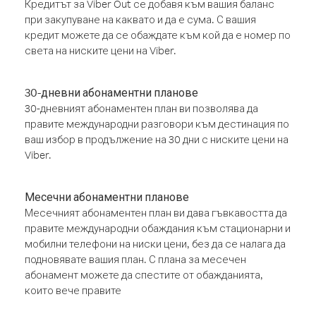
Кредитът за Viber Out се добавя към вашия баланс
при закупуване на каквато и да е сума. С вашия
кредит можете да се обаждате към кой да е номер по
света на ниските цени на Viber.
30-дневни абонаментни планове
30-дневният абонаментен план ви позволява да
правите международни разговори към дестинация по
ваш избор в продължение на 30 дни с ниските цени на
Viber.
Месечни абонаментни планове
Месечният абонаментен план ви дава гъвкавостта да
правите международни обаждания към стационарни и
мобилни телефони на ниски цени, без да се налага да
подновявате вашия план. С плана за месечен
абонамент можете да спестите от обажданията,
които вече правите