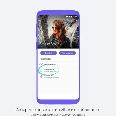
Изберете контакта във Viber и се обадете от
неговия екран с информация