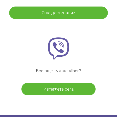
Още дестинации
Все още нямате Viber?
Изтеглете сега