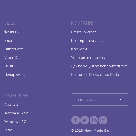
VIBER
КОМПАНИЯ
Функции
Относно Viber
Блог
Център на марката
Сигурност
Кариери
Viber Out
Условия и правила
Цени
Декларация за поверителност
Поддръжка
Customer Complaints Code
ИЗТЕГЛЯНЕ
Български
Android
iPhone & iPad
Windows PC
Mac
©
2026
Viber Media S.à r.l.