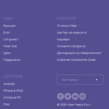
VIBER
КОМПАНИЯ
Функции
Относно Viber
Блог
Център на марката
Сигурност
Кариери
Viber Out
Условия и правила
Цени
Декларация за поверителност
Поддръжка
Customer Complaints Code
ИЗТЕГЛЯНЕ
Български
Android
iPhone & iPad
Windows PC
Mac
©
2026
Viber Media S.à r.l.