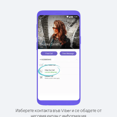
Изберете контакта във Viber и се обадете от
неговия екран с информация