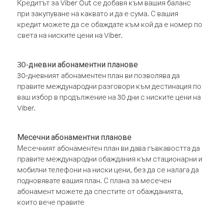
Кредитът за Viber Out се добавя към вашия баланс
при закупуване на каквато и да е сума. С вашия
кредит можете да се обаждате към кой да е номер по
света на ниските цени на Viber.
30-дневни абонаментни планове
30-дневният абонаментен план ви позволява да
правите международни разговори към дестинация по
ваш избор в продължение на 30 дни с ниските цени на
Viber.
Месечни абонаментни планове
Месечният абонаментен план ви дава гъвкавостта да
правите международни обаждания към стационарни и
мобилни телефони на ниски цени, без да се налага да
подновявате вашия план. С плана за месечен
абонамент можете да спестите от обажданията,
които вече правите