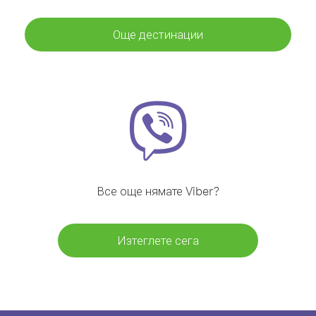
Още дестинации
Все още нямате Viber?
Изтеглете сега