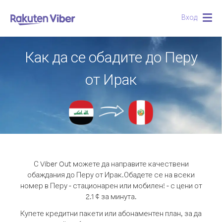
Вход
Togg
navig
Как да се обадите до Перу
от Ирак
С Viber Out можете да направите качествени
обаждания до Перу от Ирак.
Обадете се на всеки
номер в Перу - стационарен или мобилен! - с цени от
2.1 ¢ за минута.
Купете кредитни пакети или абонаментен план, за да