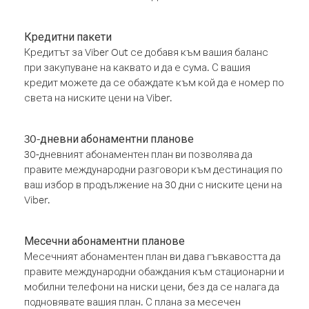
Кредитни пакети
Кредитът за Viber Out се добавя към вашия баланс
при закупуване на каквато и да е сума. С вашия
кредит можете да се обаждате към кой да е номер по
света на ниските цени на Viber.
30-дневни абонаментни планове
30-дневният абонаментен план ви позволява да
правите международни разговори към дестинация по
ваш избор в продължение на 30 дни с ниските цени на
Viber.
Месечни абонаментни планове
Месечният абонаментен план ви дава гъвкавостта да
правите международни обаждания към стационарни и
мобилни телефони на ниски цени, без да се налага да
подновявате вашия план. С плана за месечен