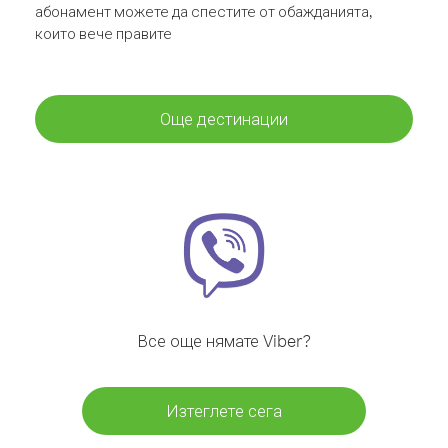
абонамент можете да спестите от обажданията,
които вече правите
Още дестинации
Все още нямате Viber?
Изтеглете сега