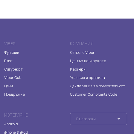
VIBER
КОМПАНИЯ
Функции
Относно Viber
Блог
Център на марката
Сигурност
Кариери
Viber Out
Условия и правила
Цени
Декларация за поверителност
Поддръжка
Customer Complaints Code
ИЗТЕГЛЯНЕ
Български
Android
iPhone & iPad