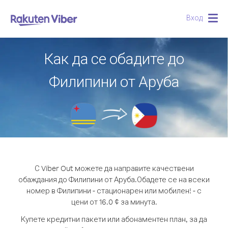
Вход
Togg
navig
Как да се обадите до
Филипини от Аруба
С Viber Out можете да направите качествени
обаждания до Филипини от Аруба.
Обадете се на всеки
номер в Филипини - стационарен или мобилен! - с
цени от 16.0 ¢ за минута.
Купете кредитни пакети или абонаментен план, за да