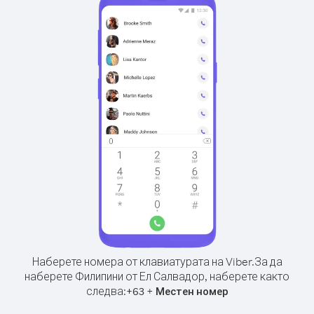
Наберете номера от клавиатурата на Viber.
За да
наберете Филипини от Ел Салвадор, наберете както
следва:
+
+
63
Местен номер