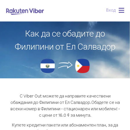
Вход
Togg
navig
Как да се обадите до
Филипини от Ел Салвадор
С Viber Out можете да направите качествени
обаждания до Филипини от Ел Салвадор.
Обадете се на
всеки номер в Филипини - стационарен или мобилен! -
с цени от 16.0 ¢ за минута.
Купете кредитни пакети или абонаментен план, за да