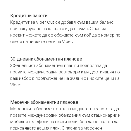
Кредитни пакети
Кредитът за Viber Out се добавя към вашия баланс
при закупуване на каквато и да е сума. С вашия
кредит можете да се обаждате към кой да е номер по
света на ниските цени на Viber.
30-дневни абонаментни планове
30-дневният абонаментен план ви позволява да
правите международни разговори към дестинация по
ваш избор в продължение на 30 дни с ниските цени на
Viber.
Месечни абонаментни планове
Месечният абонаментен план ви дава гъвкавостта да
правите международни обаждания към стационарни и
мобилни телефони на ниски цени, без да се налага да
подновявате вашия план. С плана за месечен