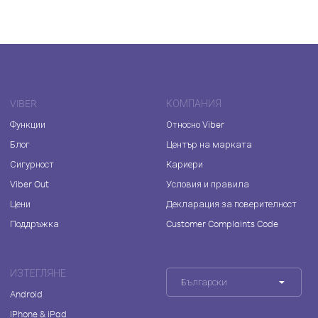
VIBER
КОМПАНИЯ
Функции
Относно Viber
Блог
Център на марката
Сигурност
Кариери
Viber Out
Условия и правила
Цени
Декларация за поверителност
Поддръжка
Customer Complaints Code
ИЗТЕГЛЯНЕ
Български
Android
iPhone & iPad