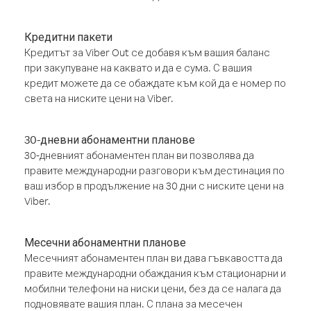
Кредитни пакети
Кредитът за Viber Out се добавя към вашия баланс
при закупуване на каквато и да е сума. С вашия
кредит можете да се обаждате към кой да е номер по
света на ниските цени на Viber.
30-дневни абонаментни планове
30-дневният абонаментен план ви позволява да
правите международни разговори към дестинация по
ваш избор в продължение на 30 дни с ниските цени на
Viber.
Месечни абонаментни планове
Месечният абонаментен план ви дава гъвкавостта да
правите международни обаждания към стационарни и
мобилни телефони на ниски цени, без да се налага да
подновявате вашия план. С плана за месечен