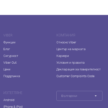
VIBER
КОМПАНИЯ
Функции
Относно Viber
Блог
Център на марката
Сигурност
Кариери
Viber Out
Условия и правила
Цени
Декларация за поверителност
Поддръжка
Customer Complaints Code
ИЗТЕГЛЯНЕ
Български
Android
iPhone & iPad