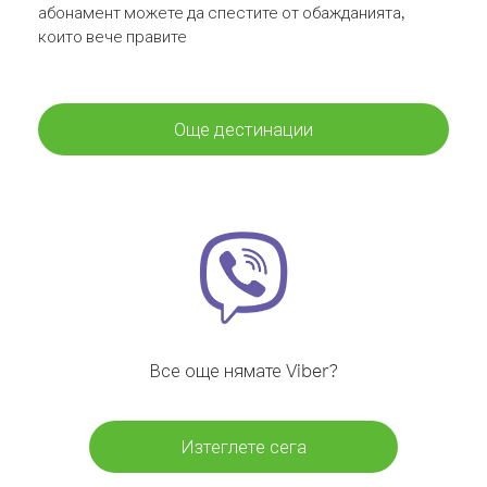
абонамент можете да спестите от обажданията,
които вече правите
Още дестинации
Все още нямате Viber?
Изтеглете сега