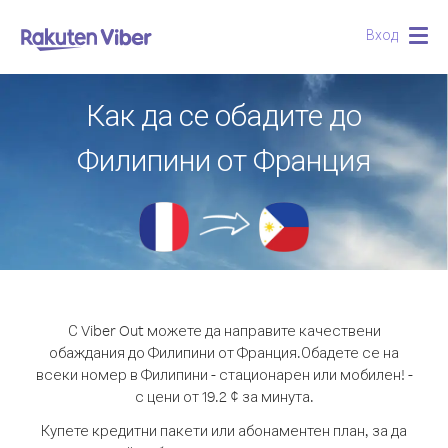
Вход
Togg
navig
Как да се обадите до
Филипини от Франция
С Viber Out можете да направите качествени
обаждания до Филипини от Франция.
Обадете се на
всеки номер в Филипини - стационарен или мобилен! -
с цени от 19.2 ¢ за минута.
Купете кредитни пакети или абонаментен план, за да