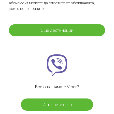
абонамент можете да спестите от обажданията,
които вече правите
Още дестинации
Все още нямате Viber?
Изтеглете сега