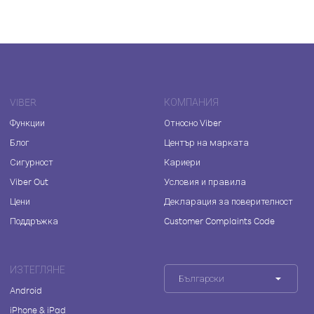
VIBER
КОМПАНИЯ
Функции
Относно Viber
Блог
Център на марката
Сигурност
Кариери
Viber Out
Условия и правила
Цени
Декларация за поверителност
Поддръжка
Customer Complaints Code
ИЗТЕГЛЯНЕ
Български
Android
iPhone & iPad