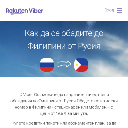
Вход
Togg
navig
Как да се обадите до
Филипини от Русия
С Viber Out можете да направите качествени
обаждания до Филипини от Русия.
Обадете се на всеки
номер в Филипини - стационарен или мобилен! - с
цени от 19.5 ¢ за минута.
Купете кредитни пакети или абонаментен план, за да