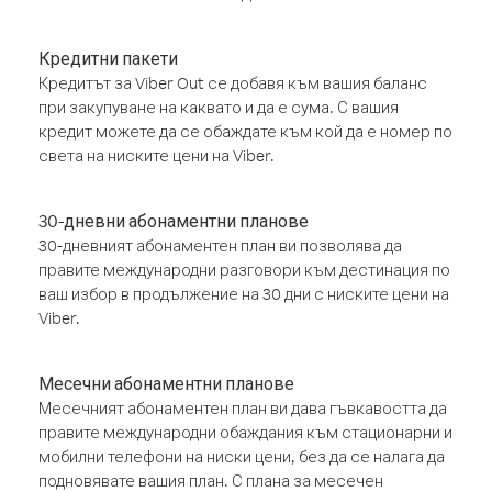
Кредитни пакети
Кредитът за Viber Out се добавя към вашия баланс
при закупуване на каквато и да е сума. С вашия
кредит можете да се обаждате към кой да е номер по
света на ниските цени на Viber.
30-дневни абонаментни планове
30-дневният абонаментен план ви позволява да
правите международни разговори към дестинация по
ваш избор в продължение на 30 дни с ниските цени на
Viber.
Месечни абонаментни планове
Месечният абонаментен план ви дава гъвкавостта да
правите международни обаждания към стационарни и
мобилни телефони на ниски цени, без да се налага да
подновявате вашия план. С плана за месечен