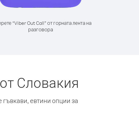
рете “Viber Out Call” от горната лента на
разговора
 от Словакия
е гъвкави, евтини опции за