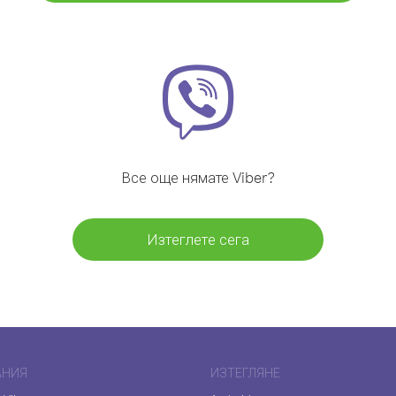
Все още нямате Viber?
Изтеглете сега
АНИЯ
ИЗТЕГЛЯНЕ