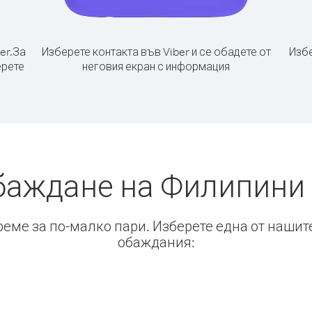
er.
За
Изберете контакта във Viber и се обадете от
Избе
ерете
неговия екран с информация
баждане на Филипини
време за по-малко пари. Изберете една от нашит
обаждания: