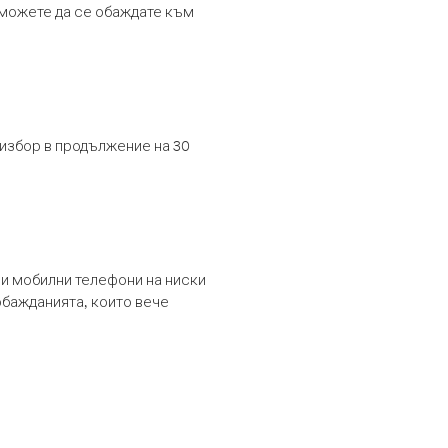
т можете да се обаждате към
 избор в продължение на 30
и мобилни телефони на ниски
обажданията, които вече