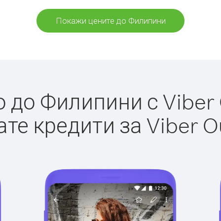
Покажи цените до Филипини
до Филипини с Viber 
те кредити за Viber O