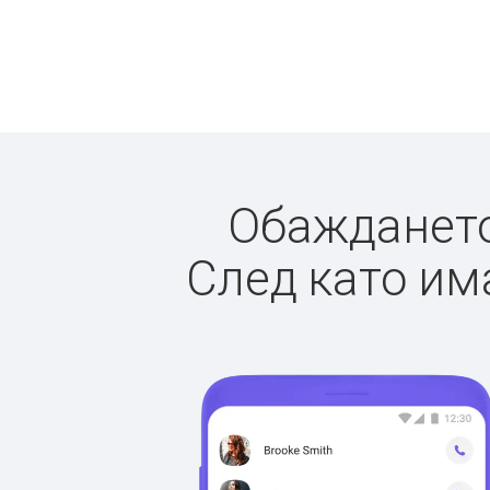
Обаждането 
След като има