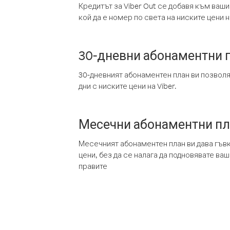
Кредитът за Viber Out се добавя към ваши
кой да е номер по света на ниските цени на
30-дневни абонаментни 
30-дневният абонаментен план ви позвол
дни с ниските цени на Viber.
Месечни абонаментни п
Месечният абонаментен план ви дава гъв
цени, без да се налага да подновявате ва
правите