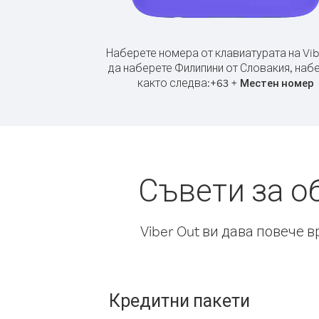
Наберете номера от клавиатурата на Vib
да наберете Филипини от Словакия, наб
както следва:
+
+
63
Местен номер
Съвети за о
Viber Out ви дава повече 
Кредитни пакети