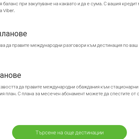
я баланс при закупуване на каквато и да е сума. С вашия креди
 Viber.
планове
ява да правите международни разговори към дестинация по ваш
ланове
кавостта да правите международни обаждания към стационарни 
шия план. С плана за месечен абонамент можете да спестите от 
Търсене на още дестинации