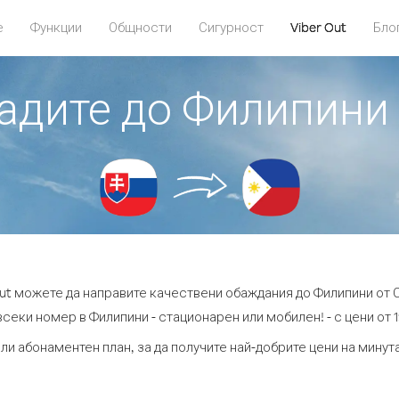
е
Функции
Общности
Сигурност
Viber Out
Бло
бадите до Филипини
Out можете да направите качествени обаждания до Филипини от 
всеки номер в Филипини - стационарен или мобилен! - с цени от 19
ли абонаментен план, за да получите най-добрите цени на мину