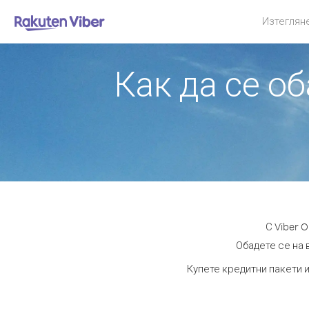
Изтеглян
Как да се о
С Viber 
Обадете се на 
Купете кредитни пакети и