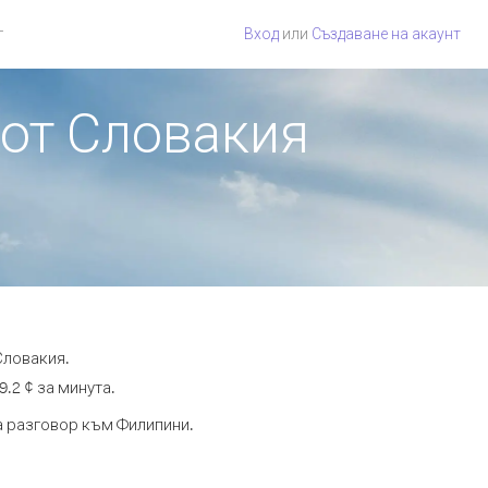
г
Вход
или
Създаване на акаунт
 от Словакия
Словакия.
.2 ¢ за минута.
та разговор към Филипини.