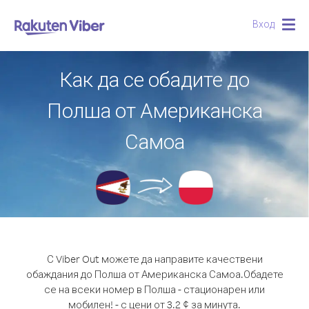
Вход
Togg
navig
Как да се обадите до
Полша от Американска
Самоа
С Viber Out можете да направите качествени
обаждания до Полша от Американска Самоа.
Обадете
се на всеки номер в Полша - стационарен или
мобилен! - с цени от 3.2 ¢ за минута.