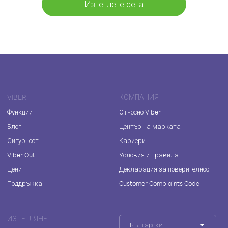
Изтеглете сега
VIBER
КОМПАНИЯ
Функции
Относно Viber
Блог
Център на марката
Сигурност
Кариери
Viber Out
Условия и правила
Цени
Декларация за поверителност
Поддръжка
Customer Complaints Code
ИЗТЕГЛЯНЕ
Български