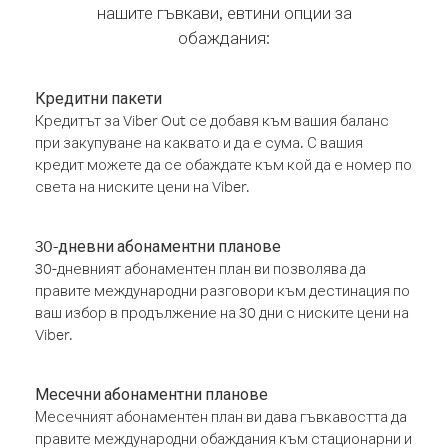
нашите гъвкави, евтини опции за
обаждания:
Кредитни пакети
Кредитът за Viber Out се добавя към вашия баланс
при закупуване на каквато и да е сума. С вашия
кредит можете да се обаждате към кой да е номер по
света на ниските цени на Viber.
30-дневни абонаментни планове
30-дневният абонаментен план ви позволява да
правите международни разговори към дестинация по
ваш избор в продължение на 30 дни с ниските цени на
Viber.
Месечни абонаментни планове
Месечният абонаментен план ви дава гъвкавостта да
правите международни обаждания към стационарни и