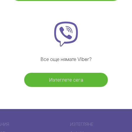
Все още нямате Viber?
Изтеглете сега
АНИЯ
ИЗТЕГЛЯНЕ