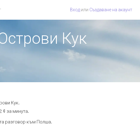
г
Вход
или
Създаване на акаунт
 Острови Кук
рови Кук.
2 ¢ за минута.
ута разговор към Полша.