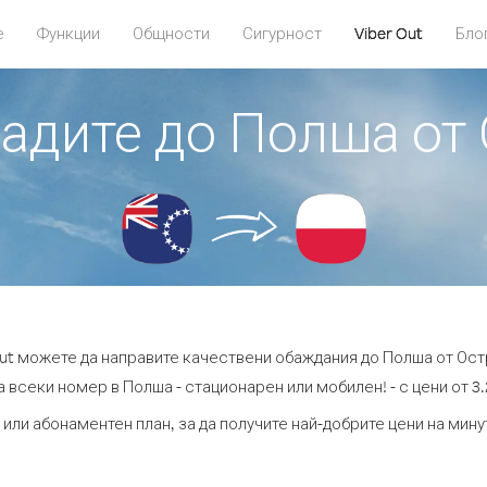
е
Функции
Общности
Сигурност
Viber Out
Бло
бадите до Полша от
Out можете да направите качествени обаждания до Полша от Ост
 всеки номер в Полша - стационарен или мобилен! - с цени от 3.
 или абонаментен план, за да получите най-добрите цени на мин