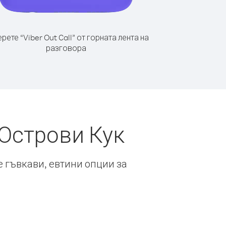
рете “Viber Out Call” от горната лента на
разговора
 Острови Кук
е гъвкави, евтини опции за