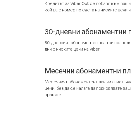
Кредитът за Viber Out се добавя към ваши
кой да е номер по света на ниските цени на
30-дневни абонаментни 
30-дневният абонаментен план ви позвол
дни с ниските цени на Viber.
Месечни абонаментни п
Месечният абонаментен план ви дава гъв
цени, без да се налага да подновявате ва
правите