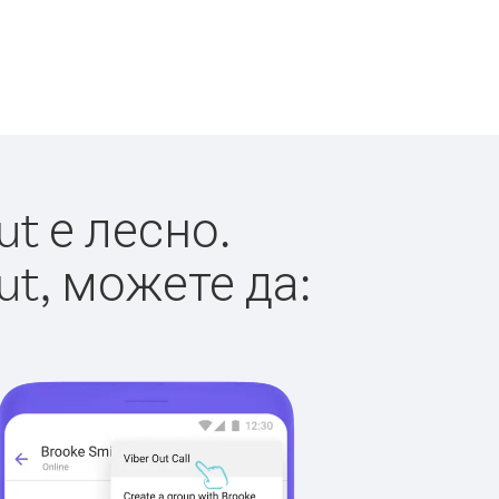
t е лесно.
ut, можете да: