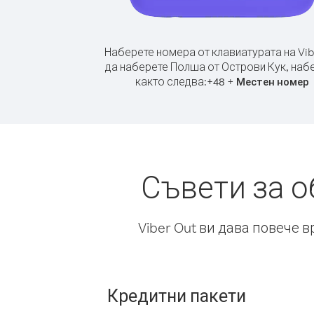
Наберете номера от клавиатурата на Vib
да наберете Полша от Острови Кук, наб
както следва:
+
+
48
Местен номер
Съвети за о
Viber Out ви дава повече 
Кредитни пакети