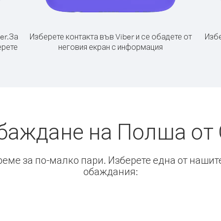
er.
За
Изберете контакта във Viber и се обадете от
Избе
ерете
неговия екран с информация
баждане на Полша от
време за по-малко пари. Изберете една от нашит
обаждания: