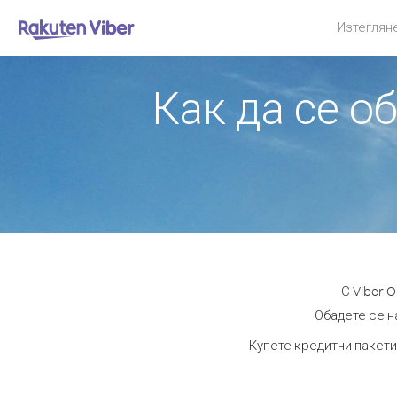
Изтеглян
Как да се о
С Viber 
Обадете се на
Купете кредитни пакети