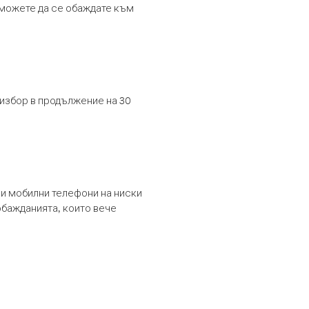
т можете да се обаждате към
 избор в продължение на 30
и мобилни телефони на ниски
обажданията, които вече