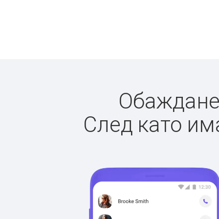
Обажданет
След като има