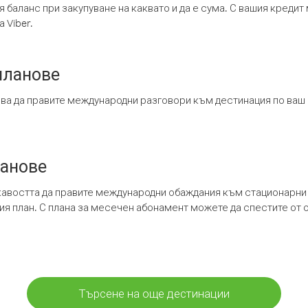
я баланс при закупуване на каквато и да е сума. С вашия креди
 Viber.
планове
ява да правите международни разговори към дестинация по ваш
ланове
кавостта да правите международни обаждания към стационарни 
шия план. С плана за месечен абонамент можете да спестите от 
Търсене на още дестинации