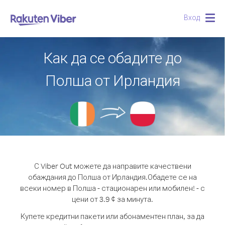
Вход
Togg
navig
Как да се обадите до
Полша от Ирландия
С Viber Out можете да направите качествени
обаждания до Полша от Ирландия.
Обадете се на
всеки номер в Полша - стационарен или мобилен! - с
цени от 3.9 ¢ за минута.
Купете кредитни пакети или абонаментен план, за да