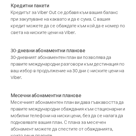
Кредитни пакети
Кредитът за Viber Out се добавя към вашия баланс
при закупуване на каквато и да е сума. С вашия
кредит можете да се обаждате към кой да е номер по
света на ниските цени на Viber.
30-дневни абонаментни планове
30-дневният абонаментен план ви позволява да
правите международни разговори към дестинация по
ваш избор в продължение на 30 дни с ниските цени на
Viber.
Месечни абонаментни планове
Месечният абонаментен план ви дава гъвкавостта да
правите международни обаждания към стационарни и
мобилни телефони на ниски цени, без да се налага да
подновявате вашия план. С плана за месечен
абонамент можете да спестите от обажданията,
които вече правите