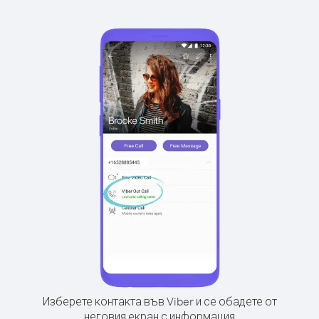
Изберете контакта във Viber и се обадете от
неговия екран с информация