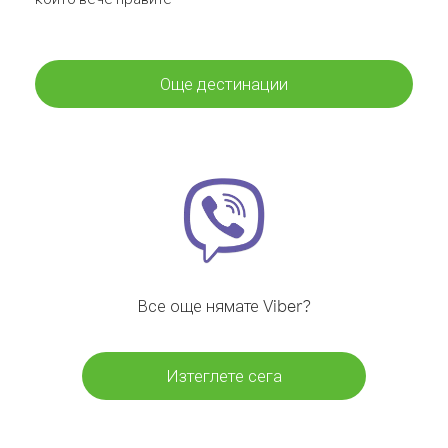
Още дестинации
Все още нямате Viber?
Изтеглете сега