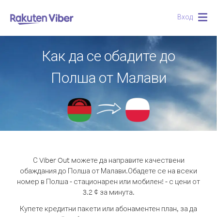
Вход
Togg
navig
Как да се обадите до
Полша от Малави
С Viber Out можете да направите качествени
обаждания до Полша от Малави.
Обадете се на всеки
номер в Полша - стационарен или мобилен! - с цени от
3.2 ¢ за минута.
Купете кредитни пакети или абонаментен план, за да