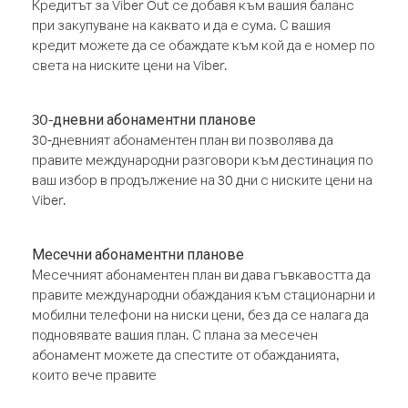
Кредитът за Viber Out се добавя към вашия баланс
при закупуване на каквато и да е сума. С вашия
кредит можете да се обаждате към кой да е номер по
света на ниските цени на Viber.
30-дневни абонаментни планове
30-дневният абонаментен план ви позволява да
правите международни разговори към дестинация по
ваш избор в продължение на 30 дни с ниските цени на
Viber.
Месечни абонаментни планове
Месечният абонаментен план ви дава гъвкавостта да
правите международни обаждания към стационарни и
мобилни телефони на ниски цени, без да се налага да
подновявате вашия план. С плана за месечен
абонамент можете да спестите от обажданията,
които вече правите