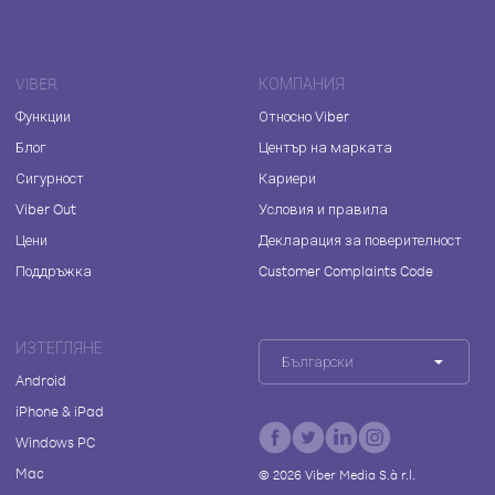
VIBER
КОМПАНИЯ
Функции
Относно Viber
Блог
Център на марката
Сигурност
Кариери
Viber Out
Условия и правила
Цени
Декларация за поверителност
Поддръжка
Customer Complaints Code
ИЗТЕГЛЯНЕ
Български
Android
iPhone & iPad
Windows PC
Mac
©
2026
Viber Media S.à r.l.