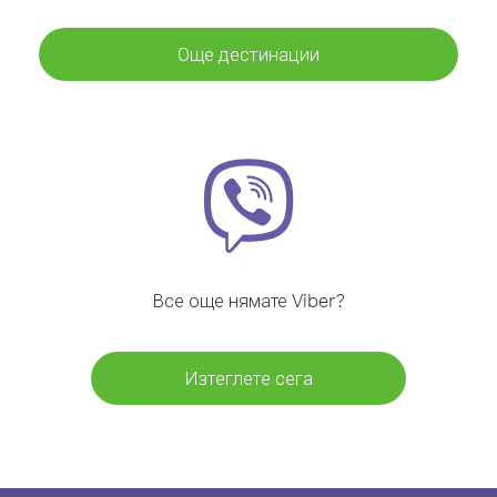
Още дестинации
Все още нямате Viber?
Изтеглете сега