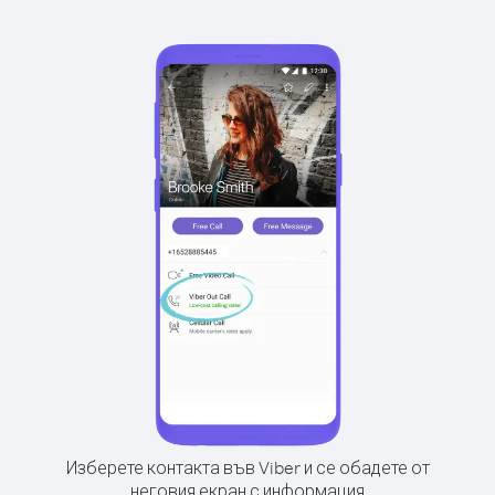
Изберете контакта във Viber и се обадете от
неговия екран с информация