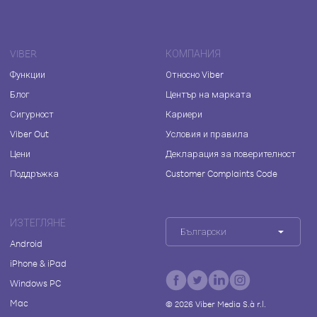
VIBER
КОМПАНИЯ
Функции
Относно Viber
Блог
Център на марката
Сигурност
Кариери
Viber Out
Условия и правила
Цени
Декларация за поверителност
Поддръжка
Customer Complaints Code
ИЗТЕГЛЯНЕ
Български
Android
iPhone & iPad
Windows PC
Mac
©
2026
Viber Media S.à r.l.