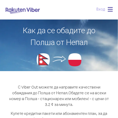
Вход
Togg
navig
Как да се обадите до
Полша от Непал
С Viber Out можете да направите качествени
обаждания до Полша от Непал.
Обадете се на всеки
номер в Полша - стационарен или мобилен! - с цени от
3.2 ¢ за минута.
Купете кредитни пакети или абонаментен план, за да