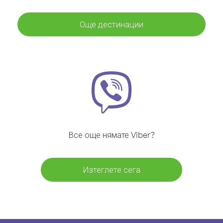
Още дестинации
Все още нямате Viber?
Изтеглете сега