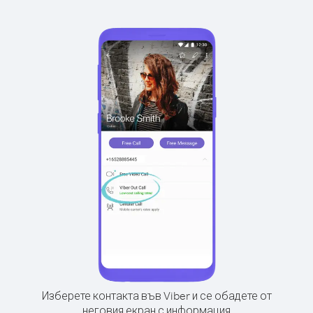
Изберете контакта във Viber и се обадете от
неговия екран с информация