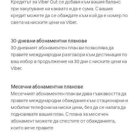
Кредитът за Viber Out се добавя към вашия баланс
при закупуване на каквато и да е сума. С вашия
кредит можете да се обаждате към кой да е номер по
света на ниските цени на Viber.
30-дневни абонаментни планове
30-дневният абонаментен план ви позволява да
правите международни разговори към дестинация по
ваш избор в продължение на 30 дни с ниските цени на
Viber.
Месечни абонаментни планове
Месечният абонаментен план ви дава гъвкавостта да
правите международни обаждания към стационарни и
мобилни телефони на ниски цени, без да се налага да
подновявате вашия план. С плана за месечен
абонамент можете да спестите от обажданията,
които вече правите