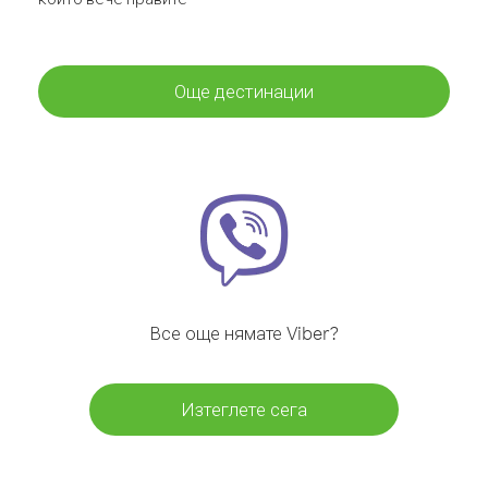
Още дестинации
Все още нямате Viber?
Изтеглете сега