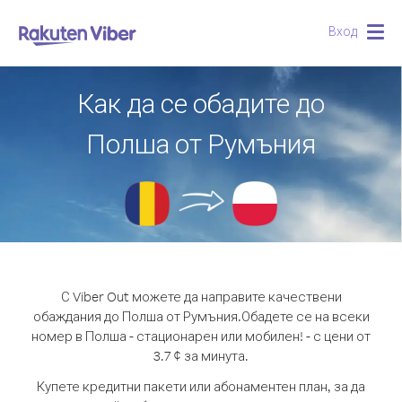
Вход
Togg
navig
Как да се обадите до
Полша от Румъния
С Viber Out можете да направите качествени
обаждания до Полша от Румъния.
Обадете се на всеки
номер в Полша - стационарен или мобилен! - с цени от
3.7 ¢ за минута.
Купете кредитни пакети или абонаментен план, за да