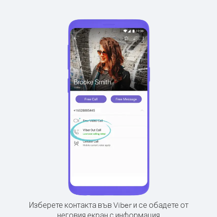
Изберете контакта във Viber и се обадете от
неговия екран с информация