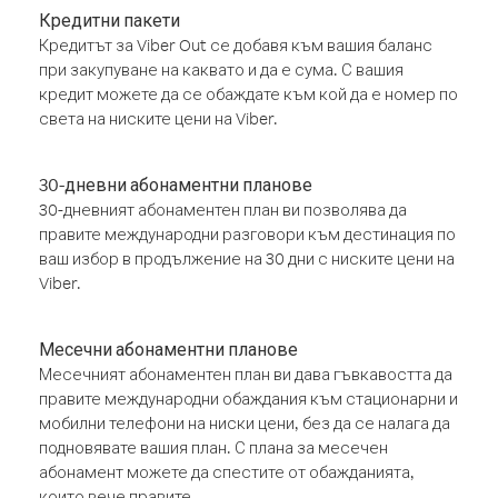
Кредитни пакети
Кредитът за Viber Out се добавя към вашия баланс
при закупуване на каквато и да е сума. С вашия
кредит можете да се обаждате към кой да е номер по
света на ниските цени на Viber.
30-дневни абонаментни планове
30-дневният абонаментен план ви позволява да
правите международни разговори към дестинация по
ваш избор в продължение на 30 дни с ниските цени на
Viber.
Месечни абонаментни планове
Месечният абонаментен план ви дава гъвкавостта да
правите международни обаждания към стационарни и
мобилни телефони на ниски цени, без да се налага да
подновявате вашия план. С плана за месечен
абонамент можете да спестите от обажданията,
които вече правите