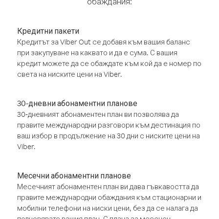
обаждания:
Кредитни пакети
Кредитът за Viber Out се добавя към вашия баланс
при закупуване на каквато и да е сума. С вашия
кредит можете да се обаждате към кой да е номер по
света на ниските цени на Viber.
30-дневни абонаментни планове
30-дневният абонаментен план ви позволява да
правите международни разговори към дестинация по
ваш избор в продължение на 30 дни с ниските цени на
Viber.
Месечни абонаментни планове
Месечният абонаментен план ви дава гъвкавостта да
правите международни обаждания към стационарни и
мобилни телефони на ниски цени, без да се налага да
подновявате вашия план. С плана за месечен