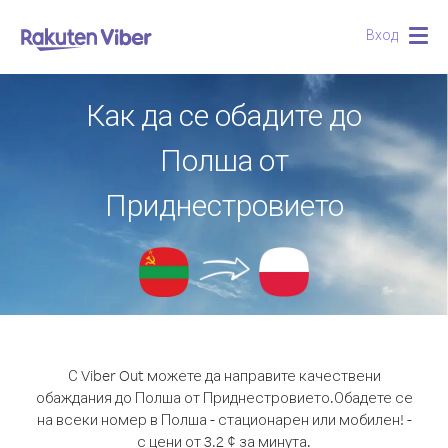
Вход
Togg
navig
Как да се обадите до
Полша от
Приднестровието
С Viber Out можете да направите качествени
обаждания до Полша от Приднестровието.
Обадете се
на всеки номер в Полша - стационарен или мобилен! -
с цени от 3.2 ¢ за минута.