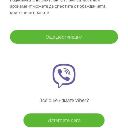
абонамент можете да спестите от обажданията,
които вече правите
Още дестинации
Все още нямате Viber?
Изтеглете сега