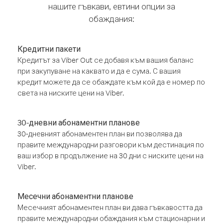
нашите гъвкави, евтини опции за
обаждания:
Кредитни пакети
Кредитът за Viber Out се добавя към вашия баланс
при закупуване на каквато и да е сума. С вашия
кредит можете да се обаждате към кой да е номер по
света на ниските цени на Viber.
30-дневни абонаментни планове
30-дневният абонаментен план ви позволява да
правите международни разговори към дестинация по
ваш избор в продължение на 30 дни с ниските цени на
Viber.
Месечни абонаментни планове
Месечният абонаментен план ви дава гъвкавостта да
правите международни обаждания към стационарни и