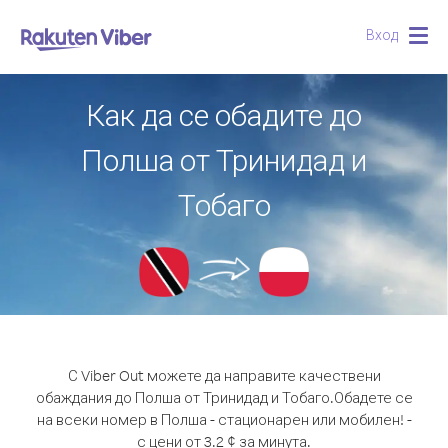
Вход
Togg
navig
Как да се обадите до
Полша от Тринидад и
Тобаго
С Viber Out можете да направите качествени
обаждания до Полша от Тринидад и Тобаго.
Обадете се
на всеки номер в Полша - стационарен или мобилен! -
с цени от 3.2 ¢ за минута.