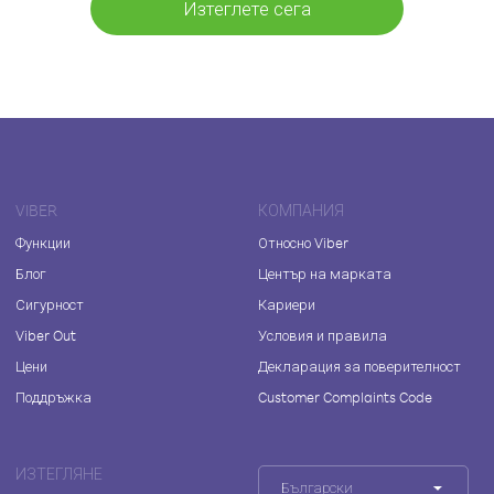
Изтеглете сега
VIBER
КОМПАНИЯ
Функции
Относно Viber
Блог
Център на марката
Сигурност
Кариери
Viber Out
Условия и правила
Цени
Декларация за поверителност
Поддръжка
Customer Complaints Code
ИЗТЕГЛЯНЕ
Български