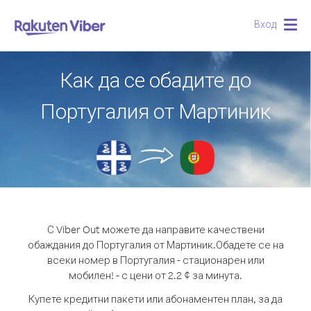
Вход
Togg
navig
Как да се обадите до
Португалия от Мартиник
С Viber Out можете да направите качествени
обаждания до Португалия от Мартиник.
Обадете се на
всеки номер в Португалия - стационарен или
мобилен! - с цени от 2.2 ¢ за минута.
Купете кредитни пакети или абонаментен план, за да