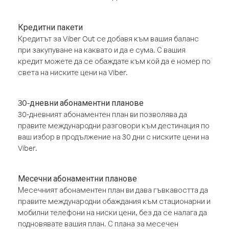
Кредитни пакети
Кредитът за Viber Out се добавя към вашия баланс
при закупуване на каквато и да е сума. С вашия
кредит можете да се обаждате към кой да е номер по
света на ниските цени на Viber.
30-дневни абонаментни планове
30-дневният абонаментен план ви позволява да
правите международни разговори към дестинация по
ваш избор в продължение на 30 дни с ниските цени на
Viber.
Месечни абонаментни планове
Месечният абонаментен план ви дава гъвкавостта да
правите международни обаждания към стационарни и
мобилни телефони на ниски цени, без да се налага да
подновявате вашия план. С плана за месечен