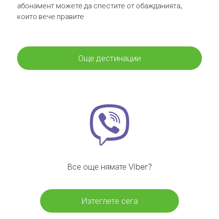
абонамент можете да спестите от обажданията,
които вече правите
Още дестинации
Все още нямате Viber?
Изтеглете сега