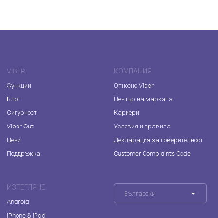
VIBER
КОМПАНИЯ
Функции
Относно Viber
Блог
Център на марката
Сигурност
Кариери
Viber Out
Условия и правила
Цени
Декларация за поверителност
Поддръжка
Customer Complaints Code
ИЗТЕГЛЯНЕ
Български
Android
iPhone & iPad