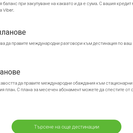
я баланс при закупуване на каквато и да е сума. С вашия креди
 Viber.
планове
ява да правите международни разговори към дестинация по ваш
ланове
кавостта да правите международни обаждания към стационарни 
шия план. С плана за месечен абонамент можете да спестите от 
Търсене на още дестинации