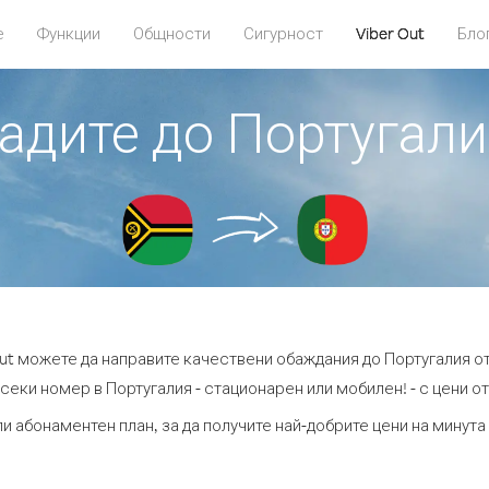
е
Функции
Общности
Сигурност
Viber Out
Бло
бадите до Португали
Out можете да направите качествени обаждания до Португалия от
секи номер в Португалия - стационарен или мобилен! - с цени от 
ли абонаментен план, за да получите най-добрите цени на минута