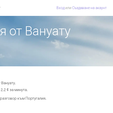
г
Вход
или
Създаване на акаунт
я от Вануату
 Вануату.
2.2 ¢ за минута.
 разговор към Португалия.