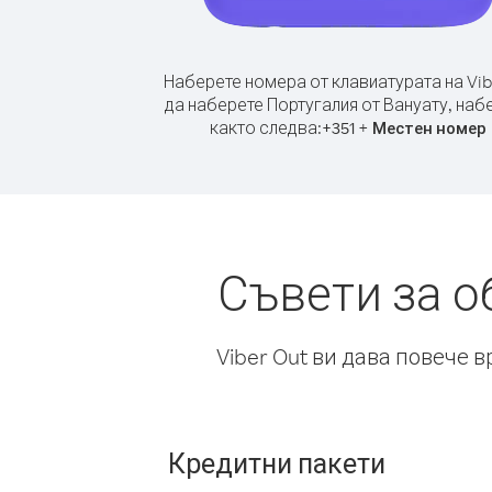
Наберете номера от клавиатурата на Vib
да наберете Португалия от Вануату, наб
както следва:
+
+
351
Местен номер
Съвети за о
Viber Out ви дава повече 
Кредитни пакети