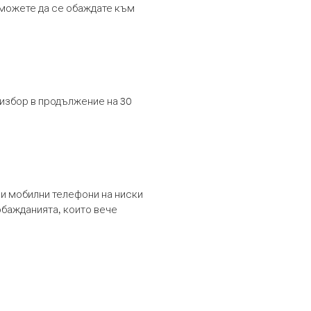
т можете да се обаждате към
 избор в продължение на 30
и мобилни телефони на ниски
обажданията, които вече