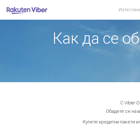
Изтеглян
Как да се о
С Viber 
Обадете се на в
Купете кредитни пакети и