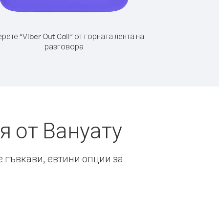
рете “Viber Out Call” от горната лента на
разговора
я от Вануату
е гъвкави, евтини опции за