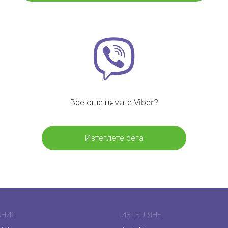
Все още нямате Viber?
Изтеглете сега
АНИЯ
ИЗТЕГЛЯНЕ