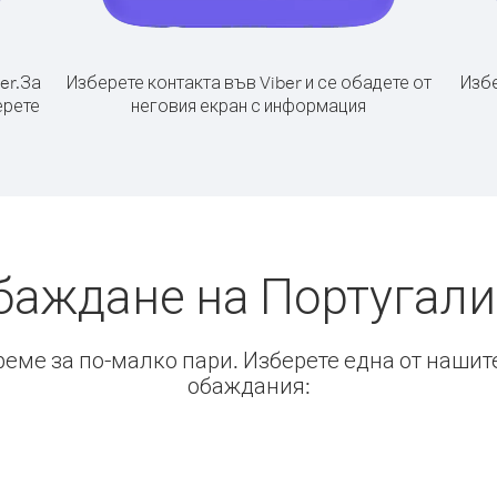
er.
За
Изберете контакта във Viber и се обадете от
Избе
ерете
неговия екран с информация
баждане на Португали
време за по-малко пари. Изберете една от нашит
обаждания: