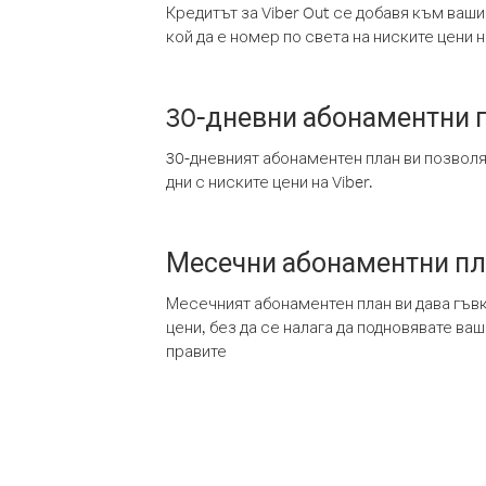
Кредитът за Viber Out се добавя към ваши
кой да е номер по света на ниските цени на
30-дневни абонаментни 
30-дневният абонаментен план ви позвол
дни с ниските цени на Viber.
Месечни абонаментни п
Месечният абонаментен план ви дава гъв
цени, без да се налага да подновявате ва
правите