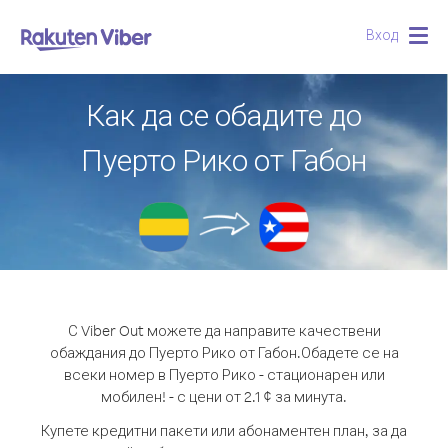
Вход
Togg
navig
Как да се обадите до
Пуерто Рико от Габон
С Viber Out можете да направите качествени
обаждания до Пуерто Рико от Габон.
Обадете се на
всеки номер в Пуерто Рико - стационарен или
мобилен! - с цени от 2.1 ¢ за минута.
Купете кредитни пакети или абонаментен план, за да