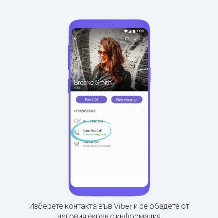
Изберете контакта във Viber и се обадете от
неговия екран с информация