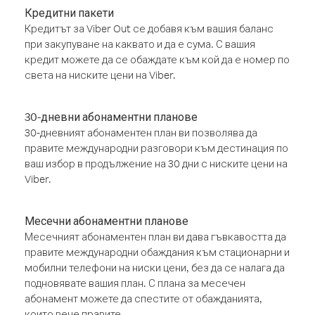
Кредитни пакети
Кредитът за Viber Out се добавя към вашия баланс
при закупуване на каквато и да е сума. С вашия
кредит можете да се обаждате към кой да е номер по
света на ниските цени на Viber.
30-дневни абонаментни планове
30-дневният абонаментен план ви позволява да
правите международни разговори към дестинация по
ваш избор в продължение на 30 дни с ниските цени на
Viber.
Месечни абонаментни планове
Месечният абонаментен план ви дава гъвкавостта да
правите международни обаждания към стационарни и
мобилни телефони на ниски цени, без да се налага да
подновявате вашия план. С плана за месечен
абонамент можете да спестите от обажданията,
които вече правите