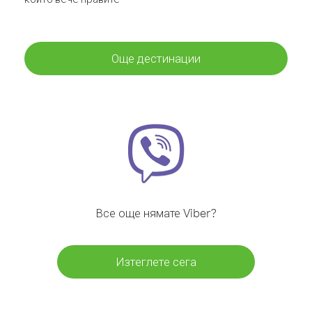
Още дестинации
Все още нямате Viber?
Изтеглете сега