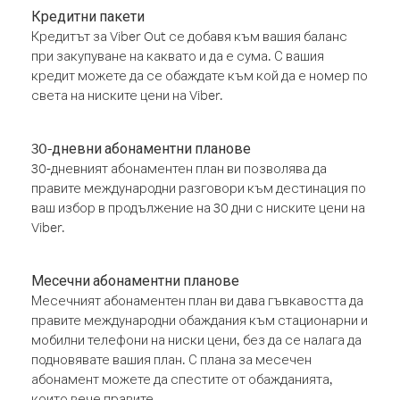
Кредитни пакети
Кредитът за Viber Out се добавя към вашия баланс
при закупуване на каквато и да е сума. С вашия
кредит можете да се обаждате към кой да е номер по
света на ниските цени на Viber.
30-дневни абонаментни планове
30-дневният абонаментен план ви позволява да
правите международни разговори към дестинация по
ваш избор в продължение на 30 дни с ниските цени на
Viber.
Месечни абонаментни планове
Месечният абонаментен план ви дава гъвкавостта да
правите международни обаждания към стационарни и
мобилни телефони на ниски цени, без да се налага да
подновявате вашия план. С плана за месечен
абонамент можете да спестите от обажданията,
които вече правите