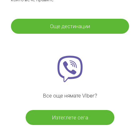
Още дестинации
Все още нямате Viber?
Изтеглете сега