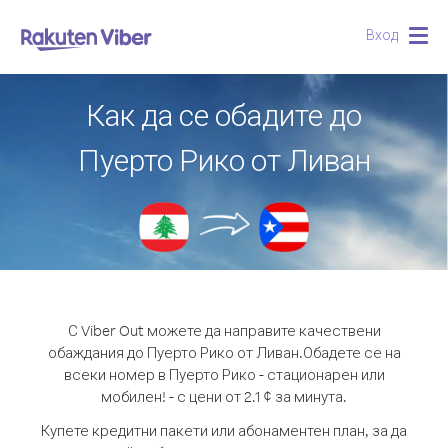
Вход
Togg
navig
Как да се обадите до
Пуерто Рико от Ливан
С Viber Out можете да направите качествени
обаждания до Пуерто Рико от Ливан.
Обадете се на
всеки номер в Пуерто Рико - стационарен или
мобилен! - с цени от 2.1 ¢ за минута.
Купете кредитни пакети или абонаментен план, за да