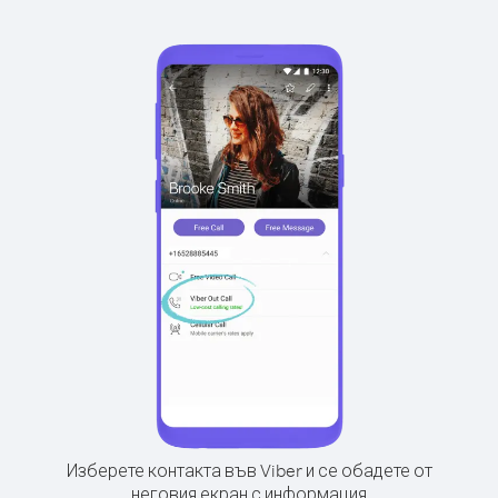
Изберете контакта във Viber и се обадете от
неговия екран с информация