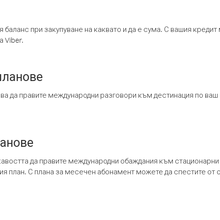
я баланс при закупуване на каквато и да е сума. С вашия креди
 Viber.
планове
ява да правите международни разговори към дестинация по ваш
ланове
кавостта да правите международни обаждания към стационарни 
шия план. С плана за месечен абонамент можете да спестите от 