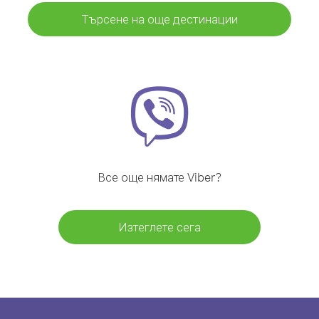
Търсене на още дестинации
Все още нямате Viber?
Изтеглете сега