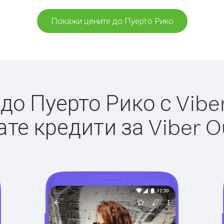
Покажи цените до Пуерто Рико
о Пуерто Рико с Viber
те кредити за Viber O