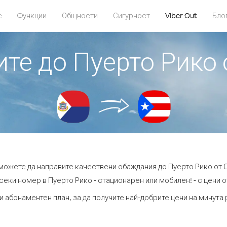
е
Функции
Общности
Сигурност
Viber Out
Бло
ите до Пуерто Рико
 можете да направите качествени обаждания до Пуерто Рико от 
секи номер в Пуерто Рико - стационарен или мобилен! - с цени от 
и абонаментен план, за да получите най-добрите цени на минута