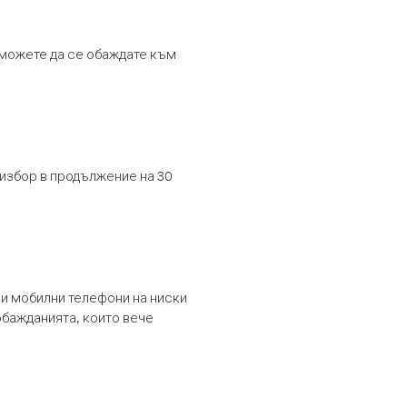
т можете да се обаждате към
 избор в продължение на 30
и мобилни телефони на ниски
обажданията, които вече