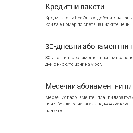
Кредитни пакети
Кредитът за Viber Out се добавя към ваши
кой да е номер по света на ниските цени на
30-дневни абонаментни 
30-дневният абонаментен план ви позвол
дни с ниските цени на Viber.
Месечни абонаментни п
Месечният абонаментен план ви дава гъв
цени, без да се налага да подновявате ва
правите