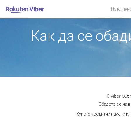
Изтеглян
Как да се обад
С Viber Out
Обадете се на в
Купете кредитни пакети ил