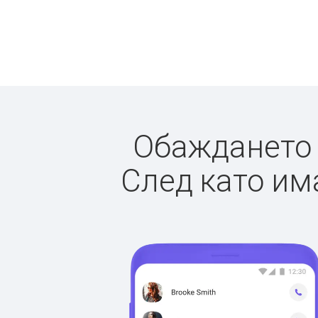
Обаждането д
След като има