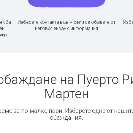
er.
За
Изберете контакта във Viber и се обадете от
Избе
ен,
неговия екран с информация
мер
обаждане на Пуерто Р
Мартен
време за по-малко пари. Изберете една от нашит
обаждания: