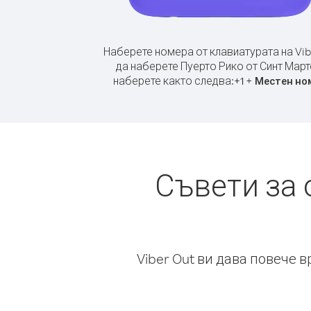
Наберете номера от клавиатурата на Vib
да наберете Пуерто Рико от Синт Март
наберете както следва:
+
+
1
Местен но
Съвети за 
Viber Out ви дава повече 