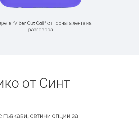
рете “Viber Out Call” от горната лента на
разговора
ико от Синт
е гъвкави, евтини опции за