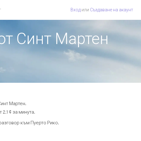
г
Вход
или
Създаване на акаунт
 от Синт Мартен
Синт Мартен.
2.1 ¢ за минута.
 разговор към Пуерто Рико.