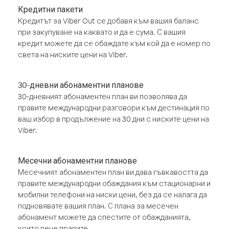
Кредитни пакети
Кредитът за Viber Out се добавя към вашия баланс
при закупуване на каквато и да е сума. С вашия
кредит можете да се обаждате към кой да е номер по
света на ниските цени на Viber.
30-дневни абонаментни планове
30-дневният абонаментен план ви позволява да
правите международни разговори към дестинация по
ваш избор в продължение на 30 дни с ниските цени на
Viber.
Месечни абонаментни планове
Месечният абонаментен план ви дава гъвкавостта да
правите международни обаждания към стационарни и
мобилни телефони на ниски цени, без да се налага да
подновявате вашия план. С плана за месечен
абонамент можете да спестите от обажданията,
които вече правите