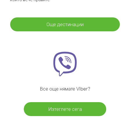
Още дестинации
Все още нямате Viber?
Изтеглете сега