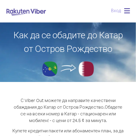
Вход
Togg
navig
Как да се обадите до Катар
от Остров Рождество
С Viber Out можете да направите качествени
обаждания до Катар от Остров Рождество.
Обадете
се на всеки номер в Катар - стационарен или
мобилен! - с цени от 24.5 ¢ за минута.
Купете кредитни пакети или абонаментен план, за да