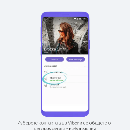
Изберете контакта във Viber и се обадете от
неговия екран с информация