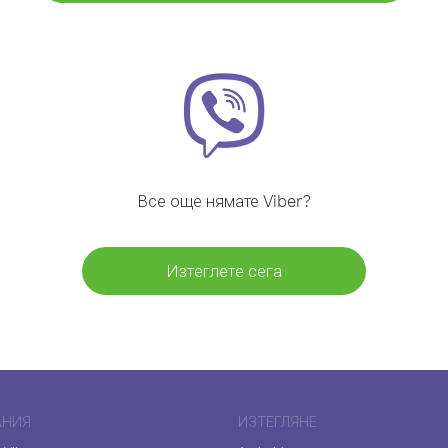
Все още нямате Viber?
Изтеглете сега
АНИЯ
ИЗТЕГЛЯНЕ