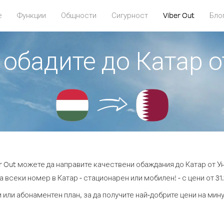
е
Функции
Общности
Сигурност
Viber Out
Бло
 обадите до Катар 
r Out можете да направите качествени обаждания до Катар от У
а всеки номер в Катар - стационарен или мобилен! - с цени от 31.1
 или абонаментен план, за да получите най-добрите цени на мин