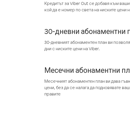
Кредитът за Viber Out се добавя към ваши
кой да е номер по света на ниските цени на
30-дневни абонаментни 
30-дневният абонаментен план ви позвол
дни с ниските цени на Viber.
Месечни абонаментни п
Месечният абонаментен план ви дава гъв
цени, без да се налага да подновявате ва
правите