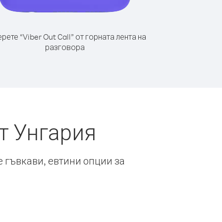
рете “Viber Out Call” от горната лента на
разговора
т Унгария
е гъвкави, евтини опции за