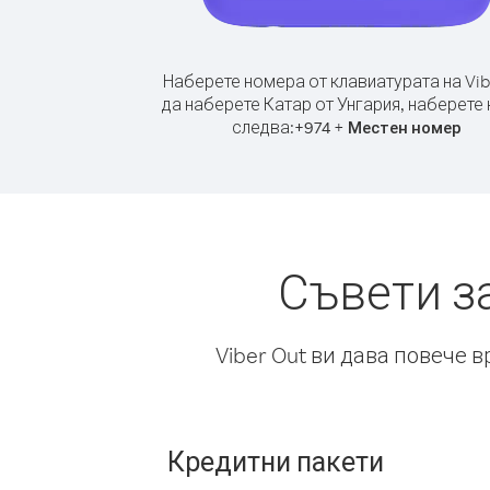
Наберете номера от клавиатурата на Vib
да наберете Катар от Унгария, наберете 
следва:
+
+
974
Местен номер
Съвети з
Viber Out ви дава повече 
Кредитни пакети