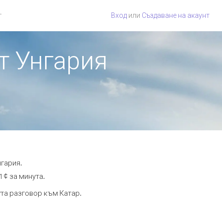
г
Вход
или
Създаване на акаунт
от Унгария
нгария.
 ¢ за минута.
ута разговор към Катар.