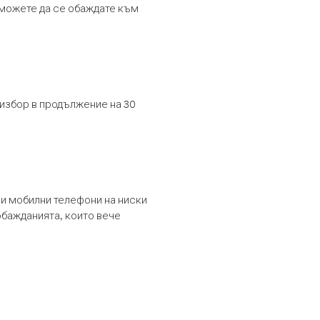
т можете да се обаждате към
 избор в продължение на 30
и мобилни телефони на ниски
обажданията, които вече