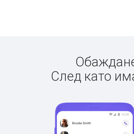
Обажданет
След като има