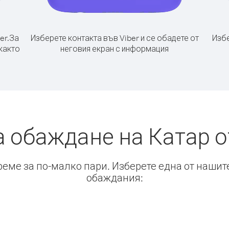
er.
За
Изберете контакта във Viber и се обадете от
Избе
както
неговия екран с информация
а обаждане на Катар о
време за по-малко пари. Изберете една от нашит
обаждания: