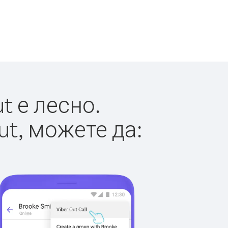
t е лесно.
ut, можете да: