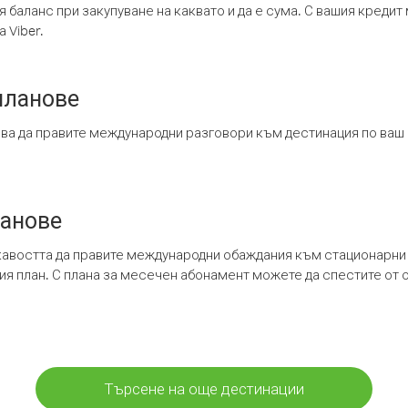
я баланс при закупуване на каквато и да е сума. С вашия креди
 Viber.
планове
ява да правите международни разговори към дестинация по ваш
ланове
кавостта да правите международни обаждания към стационарни 
шия план. С плана за месечен абонамент можете да спестите от 
Търсене на още дестинации