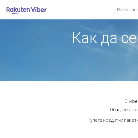
Изтеглян
Как да се
С Vibe
Обадете се н
Купете кредитни пакети