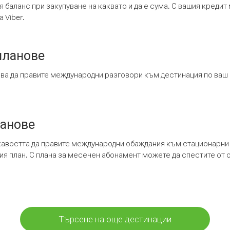
я баланс при закупуване на каквато и да е сума. С вашия креди
 Viber.
планове
ява да правите международни разговори към дестинация по ваш
ланове
кавостта да правите международни обаждания към стационарни 
шия план. С плана за месечен абонамент можете да спестите от 
Търсене на още дестинации