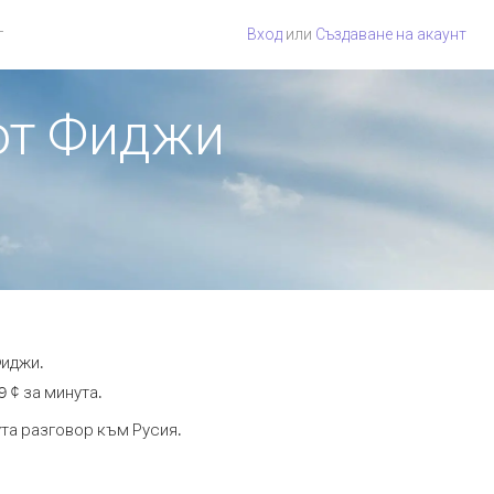
г
Вход
или
Създаване на акаунт
 от Фиджи
Фиджи.
9 ¢ за минута.
ута разговор към Русия.