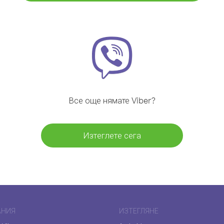
Все още нямате Viber?
Изтеглете сега
АНИЯ
ИЗТЕГЛЯНЕ