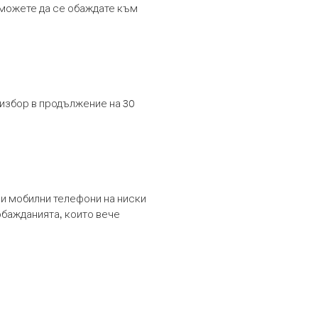
т можете да се обаждате към
 избор в продължение на 30
и мобилни телефони на ниски
обажданията, които вече