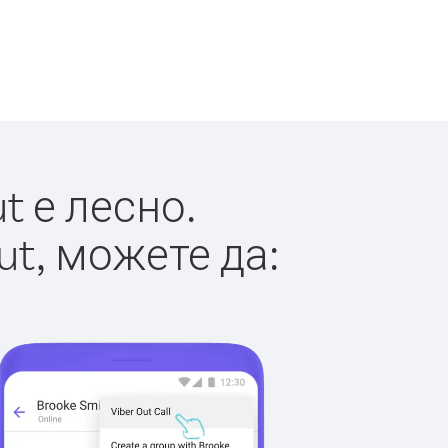
t е лесно.
ut, можете да: