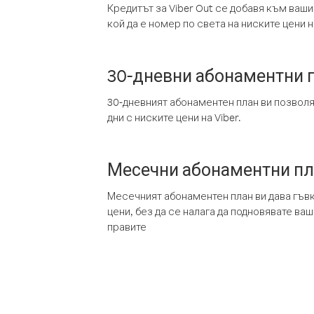
Кредитът за Viber Out се добавя към ваши
кой да е номер по света на ниските цени на
30-дневни абонаментни 
30-дневният абонаментен план ви позвол
дни с ниските цени на Viber.
Месечни абонаментни п
Месечният абонаментен план ви дава гъв
цени, без да се налага да подновявате ва
правите