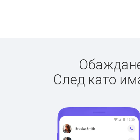
Обажданет
След като има