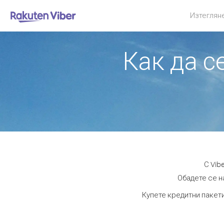
Изтеглян
Как да с
С Vib
Обадете се на
Купете кредитни пакети