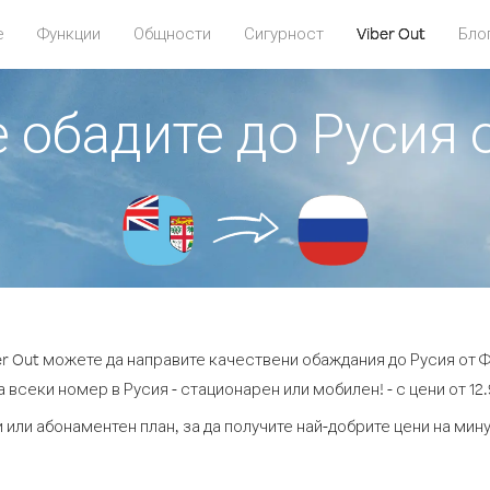
е
Функции
Общности
Сигурност
Viber Out
Бло
е обадите до Русия
er Out можете да направите качествени обаждания до Русия от 
 всеки номер в Русия - стационарен или мобилен! - с цени от 12.
 или абонаментен план, за да получите най-добрите цени на мин