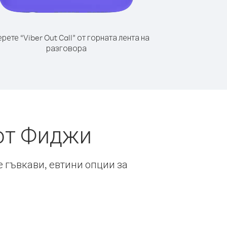
рете “Viber Out Call” от горната лента на
разговора
 от Фиджи
е гъвкави, евтини опции за