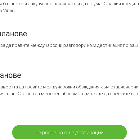
я баланс при закупуване на каквато и да е сума. С вашия креди
 Viber.
планове
ява да правите международни разговори към дестинация по ваш
ланове
кавостта да правите международни обаждания към стационарни 
шия план. С плана за месечен абонамент можете да спестите от 
Търсене на още дестинации