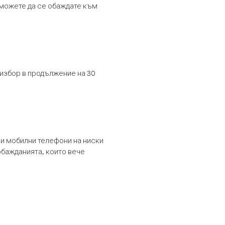
т можете да се обаждате към
 избор в продължение на 30
и мобилни телефони на ниски
обажданията, които вече