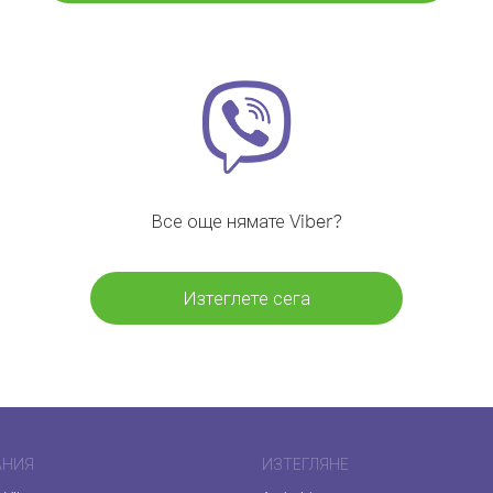
Все още нямате Viber?
Изтеглете сега
АНИЯ
ИЗТЕГЛЯНЕ