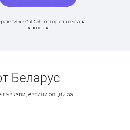
рете “Viber Out Call” от горната лента на
разговора
от Беларус
е гъвкави, евтини опции за