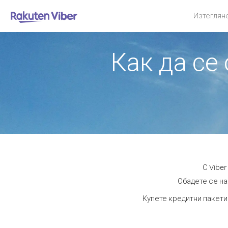
Изтеглян
Как да се
С Vibe
Обадете се на
Купете кредитни пакети