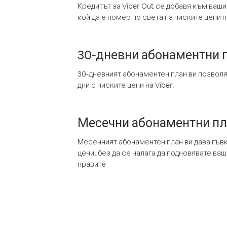
Кредитът за Viber Out се добавя към ваши
кой да е номер по света на ниските цени на
30-дневни абонаментни 
30-дневният абонаментен план ви позвол
дни с ниските цени на Viber.
Месечни абонаментни п
Месечният абонаментен план ви дава гъв
цени, без да се налага да подновявате ва
правите