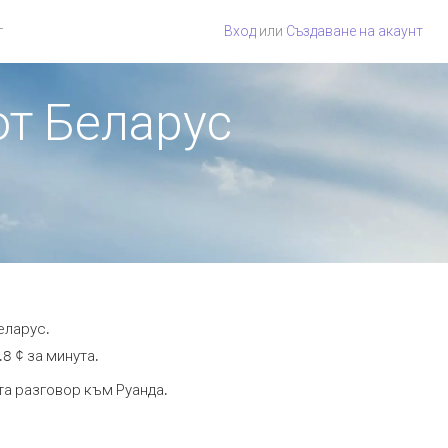
г
Вход
или
Създаване на акаунт
от Беларус
еларус.
8 ¢ за минута.
та разговор към Руанда.