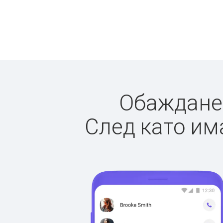
Обажданет
След като има