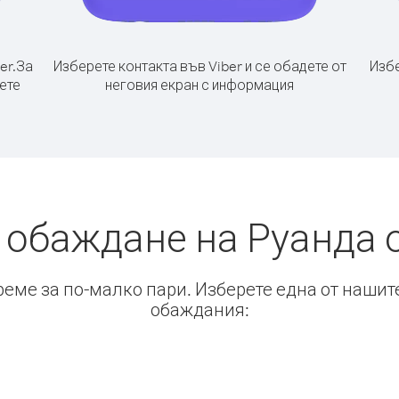
er.
За
Изберете контакта във Viber и се обадете от
Избе
ете
неговия екран с информация
 обаждане на Руанда 
време за по-малко пари. Изберете една от нашит
обаждания: