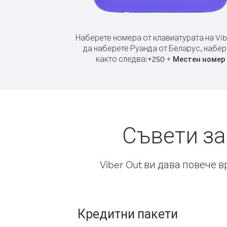
Наберете номера от клавиатурата на Vib
да наберете Руанда от Беларус, набер
както следва:
+
+
250
Местен номер
Съвети за
Viber Out ви дава повече 
Кредитни пакети