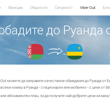
е
Функции
Общности
Сигурност
Viber Out
Бло
 обадите до Руанда 
r Out можете да направите качествени обаждания до Руанда от Б
 всеки номер в Руанда - стационарен или мобилен! - с цени от 58.
 или абонаментен план, за да получите най-добрите цени на мину