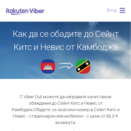
Вход
Togg
navig
Как да се обадите до Сейнт
Китс и Невис от Камбоджа
С Viber Out можете да направите качествени
обаждания до Сейнт Китс и Невис от
Камбоджа.
Обадете се на всеки номер в Сейнт Китс и
Невис - стационарен или мобилен! - с цени от 35.0 ¢
за минута.