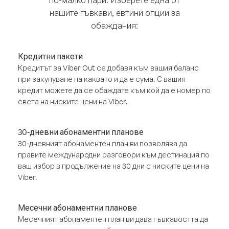
нашите гъвкави, евтини опции за
обаждания:
Кредитни пакети
Кредитът за Viber Out се добавя към вашия баланс
при закупуване на каквато и да е сума. С вашия
кредит можете да се обаждате към кой да е номер по
света на ниските цени на Viber.
30-дневни абонаментни планове
30-дневният абонаментен план ви позволява да
правите международни разговори към дестинация по
ваш избор в продължение на 30 дни с ниските цени на
Viber.
Месечни абонаментни планове
Месечният абонаментен план ви дава гъвкавостта да