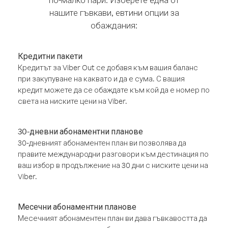
нашите гъвкави, евтини опции за
обаждания:
Кредитни пакети
Кредитът за Viber Out се добавя към вашия баланс
при закупуване на каквато и да е сума. С вашия
кредит можете да се обаждате към кой да е номер по
света на ниските цени на Viber.
30-дневни абонаментни планове
30-дневният абонаментен план ви позволява да
правите международни разговори към дестинация по
ваш избор в продължение на 30 дни с ниските цени на
Viber.
Месечни абонаментни планове
Месечният абонаментен план ви дава гъвкавостта да