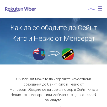
Вход
Togg
navig
Как да се обадите до Сейнт
Китс и Невис от Монсерат
С Viber Out можете да направите качествени
обаждания до Сейнт Китс и Невис от
Монсерат.
Обадете се на всеки номер в Сейнт Китс и
Невис - стационарен или мобилен! - с цени от 35.0 ¢
за минута.