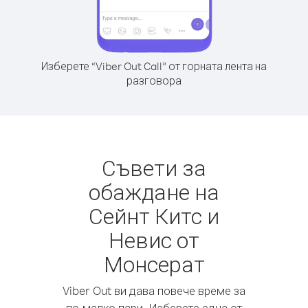
Изберете “Viber Out Call” от горната лента на
разговора
Съвети за
обаждане на
Сейнт Китс и
Невис от
Монсерат
Viber Out ви дава повече време за
по-малко пари. Изберете една от