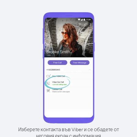
Изберете контакта във Viber и се обадете от
неговия екран с информация