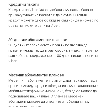
Кредитни пакети
Кредитът за Viber Out се добавя към вашия баланс
при закупуване на каквато и да е сума. С вашия
кредит можете да се обаждате към кой да е номер по
света на ниските цени на Viber.
30-дневни абонаментни планове
30-дневният абонаментен план ви позволява да
правите международни разговори към дестинация по
ваш избор в продължение на 30 дни с ниските цени на
Viber.
Месечни абонаментни планове
Месечният абонаментен план ви дава гъвкавостта да
правите международни обаждания към стационарни и
мобилни телефони на ниски цени, без да се налага да
подновявате вашия план. С плана за месечен
абонамент можете да спестите от обажданията,
които вече правите