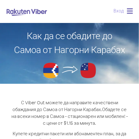
Вход
Togg
navig
Как да се обадите до
Самоа от Нагорни Карабах
С Viber Out можете да направите качествени
обаждания до Самоа от Нагорни Карабах.
Обадете се
на всеки номер в Самоа - стационарен или мобилен! -
с цени от $1.15 за минута.
Купете кредитни пакети или абонаментен план, за да