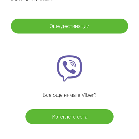
Още дестинации
Все още нямате Viber?
Изтеглете сега